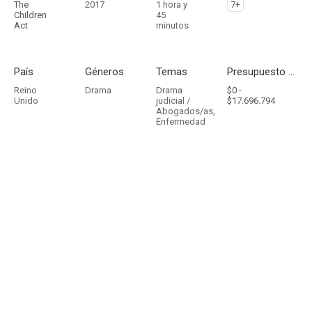
The
2017
1 hora y
7+
Children
45
Act
minutos
País
Géneros
Temas
Presupuesto - Ingresos
Reino
Drama
Drama
$0 -
Unido
judicial /
$17.696.794
Abogados/as
,
Enfermedad