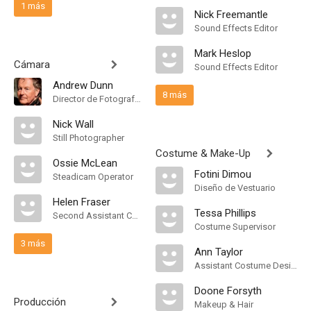
1 más
Nick Freemantle
Sound Effects Editor
Mark Heslop
Cámara
Sound Effects Editor
Andrew Dunn
8 más
Director de Fotografía, Camera Operator
Nick Wall
Still Photographer
Costume & Make-Up
Ossie McLean
Fotini Dimou
Steadicam Operator
Diseño de Vestuario
Helen Fraser
Tessa Phillips
Second Assistant Camera
Costume Supervisor
3 más
Ann Taylor
Assistant Costume Designer
Doone Forsyth
Producción
Makeup & Hair