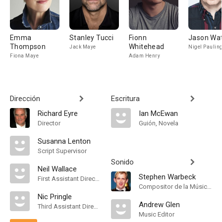
Emma
Stanley Tucci
Fionn
Jason Wat
Thompson
Whitehead
Jack Maye
Nigel Paulin
Fiona Maye
Adam Henry
Dirección
Escritura
Richard Eyre
Ian McEwan
Director
Guión, Novela
Susanna Lenton
Script Supervisor
Sonido
Neil Wallace
Stephen Warbeck
First Assistant Director
Compositor de la Música Original, Orquestador
Nic Pringle
Andrew Glen
Third Assistant Director
Music Editor