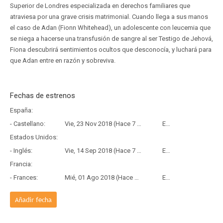
Superior de Londres especializada en derechos familiares que
atraviesa por una grave crisis matrimonial. Cuando llega a sus manos
el caso de Adan (Fionn Whitehead), un adolescente con leucemia que
se niega a hacerse una transfusión de sangre al ser Testigo de Jehová,
Fiona descubrirá sentimientos ocultos que desconocía, y luchará para
que Adan entre en razón y sobreviva.
Fechas de estrenos
España:
- Castellano:
Vie, 23 Nov 2018 (Hace 7 años y 8 meses)
Estreno
Estados Unidos:
- Inglés:
Vie, 14 Sep 2018 (Hace 7 años y 10 meses)
Estreno
Francia:
- Frances:
Mié, 01 Ago 2018 (Hace 8 años)
Estreno
Añadir fecha