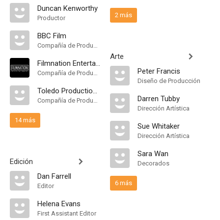
Duncan Kenworthy
2 más
Productor
BBC Film
Compañía de Produccion
Arte
Filmnation Entertainment
Peter Francis
Compañía de Produccion
Diseño de Producción
Toledo Productions
Darren Tubby
Compañía de Produccion
Dirección Artística
14 más
Sue Whitaker
Dirección Artística
Sara Wan
Edición
Decorados
Dan Farrell
6 más
Editor
Helena Evans
First Assistant Editor