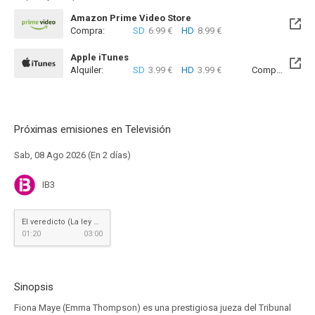
Amazon Prime Video Store
Compra:
SD
6.99 €
HD
8.99 €
Apple iTunes
Alquiler:
SD
3.99 €
HD
3.99 €
Compra:
SD
6
Próximas emisiones en Televisión
Sab, 08 Ago 2026 (En 2 días)
IB3
El veredicto (La ley del menor)
01:20
03:00
Sinopsis
Fiona Maye (Emma Thompson) es una prestigiosa jueza del Tribunal