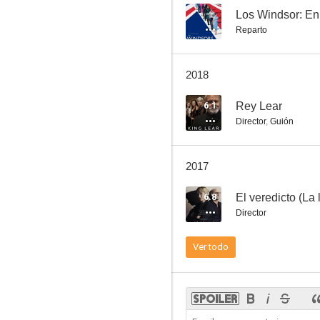
--
Los Windsor: En 
Reparto
Crónica de un engaño
2018
--
6.1
Rey Lear
Director
,
Guión
2017
6.8
El veredicto (La
Director
Ghosts
Ver todo
--