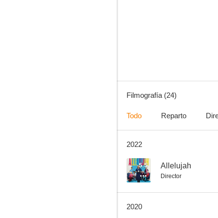
Belleza prohibida
6.8
Filmografía (24)
Todo
Reparto
Dir
2022
El veredicto (La ley del menor)
5.8
5.5
Allelujah
Director
2020