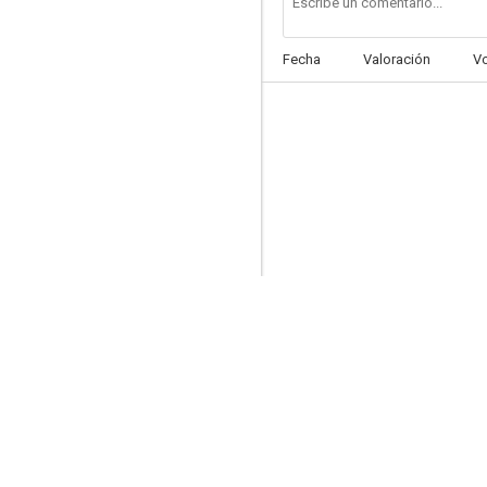
Fecha
Valoración
V
De repente, el último verano (Great Performances)
--
Past Caring
--