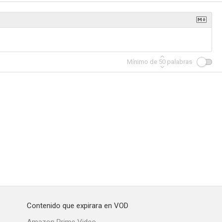
Mínimo de
50
palabras
Contenido que expirara en VOD