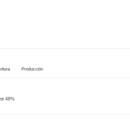
Postcards from the 48%
El intruso
El intr
--
--
ritura
Producción
El placer de los extraños
Poder amarillo
Schmetter
the 48%