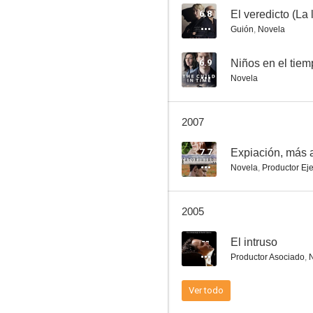
6.8
El veredicto (La
Guión
,
Novela
Second City Firsts
6.9
Niños en el tie
Novela
2007
7.7
Expiación, más a
Novela
,
Productor Eje
2005
--
El intruso
Productor Asociado
,
Ver todo