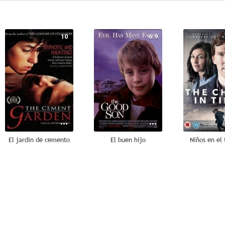
10
6.9
El jardín de cemento
El buen hijo
Niños en el
--
--