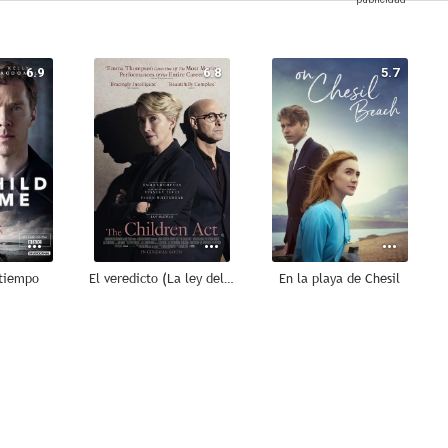
6.9
6.8
5.7
 tiempo
El veredicto (La ley del menor)
En la playa de Chesil
--
--
--