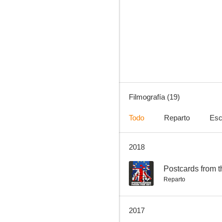
El intruso
--
Filmografía (19)
Todo
Reparto
Esc
2018
El inocente
--
--
Postcards from 
Reparto
2017