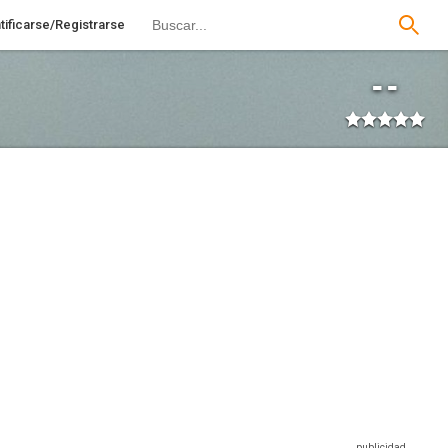
tificarse/Registrarse
--