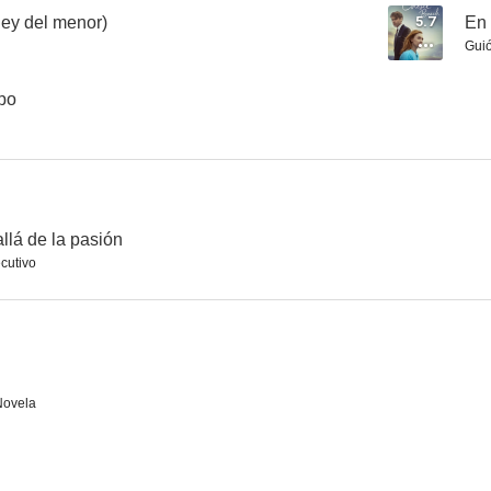
 ley del menor)
5.7
En 
Gui
mpo
llá de la pasión
cutivo
Novela