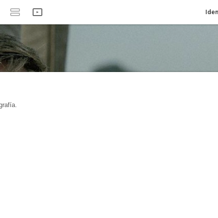
Iden
rafía.