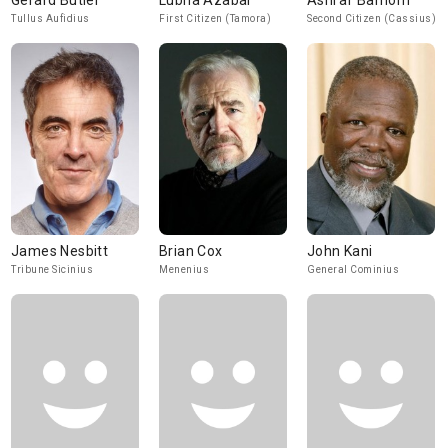
Gerard Butler
Lubna Azabal
Ashraf Barhom
Tullus Aufidius
First Citizen (Tamora)
Second Citizen (Cassius)
James Nesbitt
Brian Cox
John Kani
Tribune Sicinius
Menenius
General Cominius