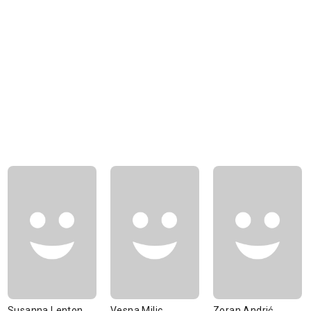
Susanna Lenton
Vesna Milic
Zoran Andrić