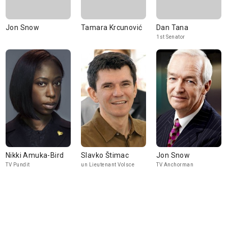
Jon Snow
Tamara Krcunović
Dan Tana
1st Senator
Nikki Amuka-Bird
Slavko Štimac
Jon Snow
TV Pundit
un Lieutenant Volsce
TV Anchorman