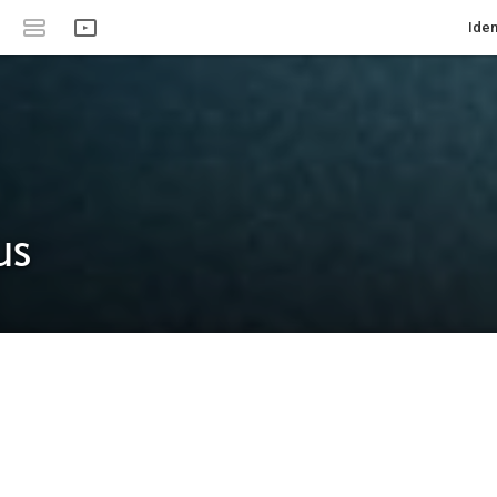
Iden
us