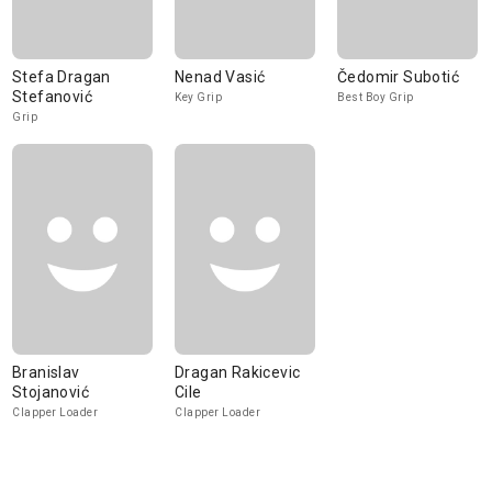
Stefa Dragan
Nenad Vasić
Čedomir Subotić
Stefanović
Key Grip
Best Boy Grip
Grip
Branislav
Dragan Rakicevic
Stojanović
Cile
Clapper Loader
Clapper Loader