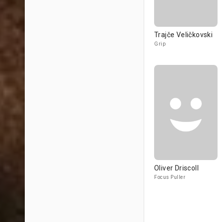
Trajče Veličkovski
Grip
Oliver Driscoll
Focus Puller