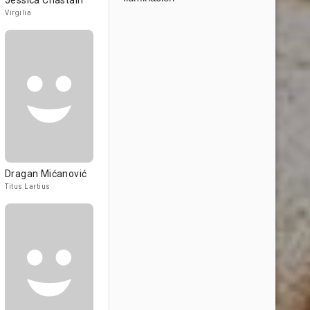
Jessica Chastain
Virgilia
Dragan Mićanović
Titus Lartius