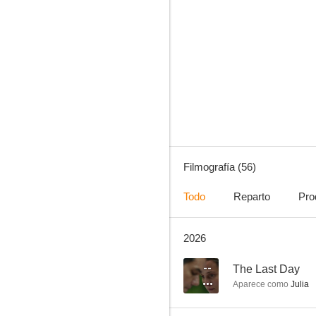
Un asunto real
7.3
Filmografía (56)
Todo
Reparto
Pro
2026
Operación U.N.C.L.E.
6.9
--
The Last Day
Aparece como
Julia