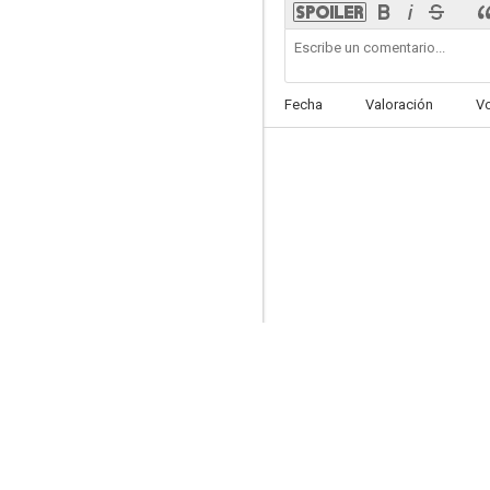
Fecha
Valoración
V
El séptimo hijo
7.3
Tulip Fever
6.9