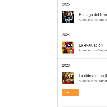
2025
3.8
El mago del Kre
Aparece como
Barano
Tomb Raider
2024
6.5
6.4
La evaluación
Aparece como
Virgin
2023
6.3
La última reina 
Aparece como
Kather
Son of a Gun
Ver todo
6.0