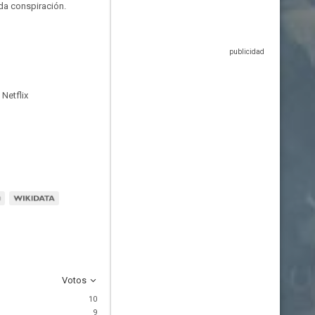
ada conspiración.
Netflix
Votos
10
9