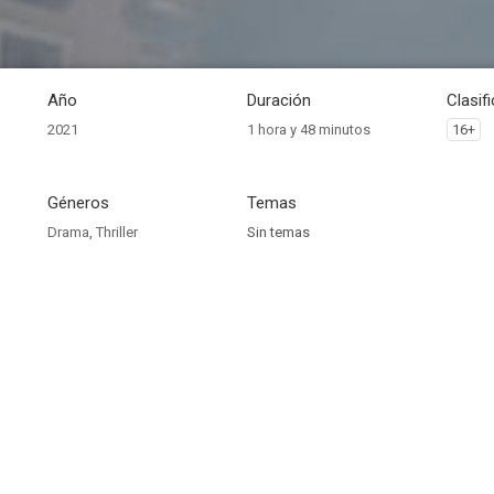
Año
Duración
Clasif
2021
1 hora y 48 minutos
16+
Géneros
Temas
Drama
,
Thriller
Sin temas