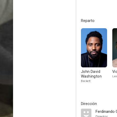
Reparto
John David
Vi
Washington
Le
Beckett
Dirección
Ferdinando C
Director