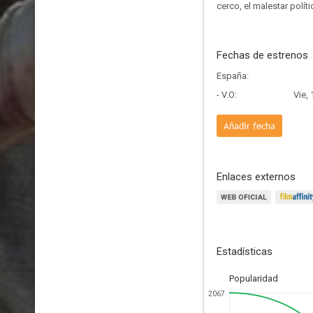
cerco, el malestar polí
Fechas de estrenos
España:
- V.O:
Vie,
Añadir fecha
Enlaces externos
Estadísticas
Popularidad
2067