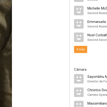
Michelle Mc
Second Assist
Emmanuela F
Second Assist
Noel Corball
Second Second
3 más
Cámara
Sayombhu 
Director de Fo
Christos Do
Camera Opera
Massimiliano