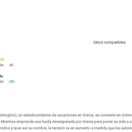
Sitios compatibles
DR
ón:
4K
ds
ón:
HD
shington), un estadounidense de vacaciones en Grecia, se convierte en vícti
. Mientras emprende una huida desesperada por Grecia para poner su vida a salv
dos y lavar así su nombre, la tensión va en aumento a medida que las autori