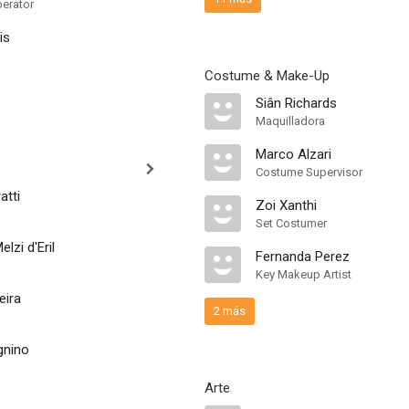
erator
is
Costume & Make-Up
Siân Richards
Maquilladora
Marco Alzari
Costume Supervisor
atti
Zoi Xanthi
Set Costumer
lzi d'Eril
Fernanda Perez
Key Makeup Artist
eira
2 más
gnino
Arte