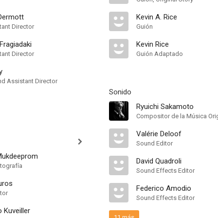
Dermott
Kevin A. Rice
ant Director
Guión
ragiadaki
Kevin Rice
ant Director
Guión Adaptado
y
 Assistant Director
Sonido
Ryuichi Sakamoto
Compositor de la Música Orig
Valérie Deloof
Sound Editor
Mukdeeprom
David Quadroli
tografía
Sound Effects Editor
uros
Federico Amodio
tor
Sound Effects Editor
 Kuveiller
11 más