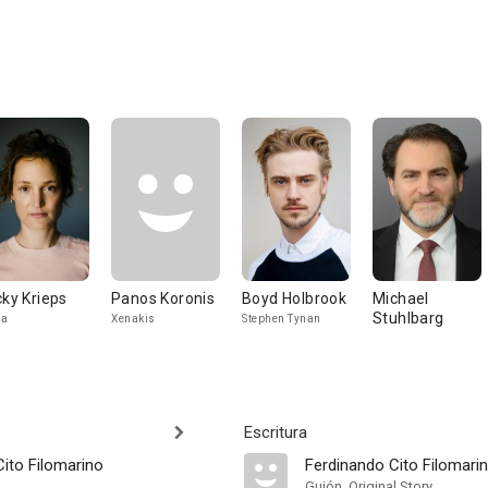
cky Krieps
Panos Koronis
Boyd Holbrook
Michael
Stuhlbarg
na
Xenakis
Stephen Tynan
Escritura
ito Filomarino
Ferdinando Cito Filomari
Guión, Original Story