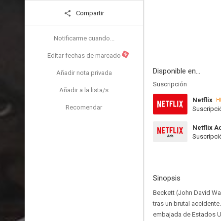
Compartir
Notificarme cuando...
N
Editar fechas de marcado
Disponible en...
Añadir nota privada
Suscripción
Añadir a la lista/s
Netflix
H
Recomendar
Suscripci
Netflix A
Suscripci
Sinopsis
Beckett (John David Wa
tras un brutal accidente
embajada de Estados Uni