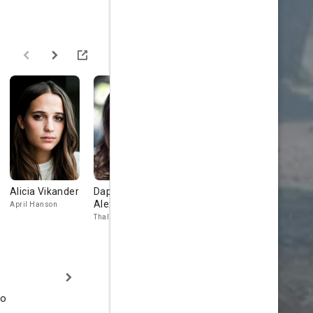
Alicia Vikander
Daphne
Lena
Isabella
Alexander
Kitsopoulou
Margara
April Hanson
Thalia Symons
Female Shooter
Village Nurse
no