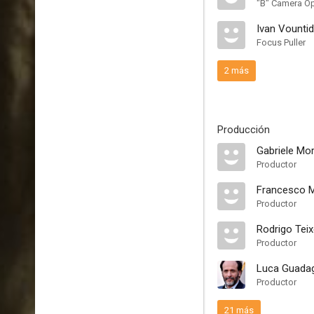
"B" Camera Op
Ivan Vountid
Focus Puller
2 más
Producción
Gabriele Mor
Productor
Francesco Me
Productor
Rodrigo Teix
Productor
Luca Guada
Productor
21 más