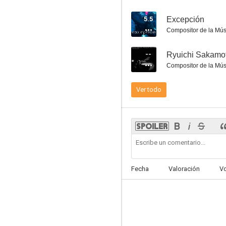
5.5
Excepción
Compositor de la Mús
--
Pequeño Buda
Compositor de la Mús
6.9
Ver todo
Fecha
Valoración
V
Beckett
6.5