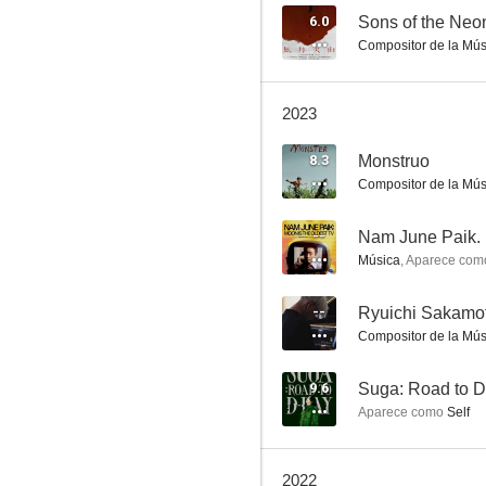
6.0
Sons of the Neo
Compositor de la Mús
Monstruo
2023
7.6
8.3
Monstruo
Compositor de la Mús
--
Música
,
Aparece com
--
Ryuichi Sakamo
Compositor de la Mús
Tacones lejanos
7.1
9.6
Suga: Road to 
Aparece como
Self
2022