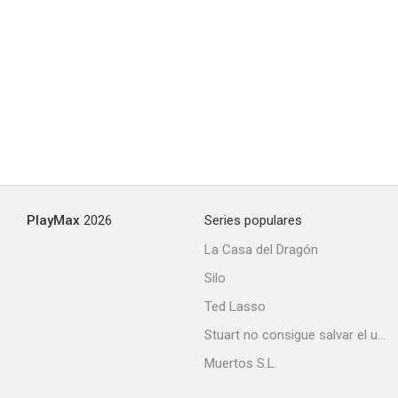
Dawn of Mana
--
PlayMax
2026
Series populares
La Casa del Dragón
Silo
Los rubios
Ted Lasso
--
Stuart no consigue salvar el universo
Muertos S.L.