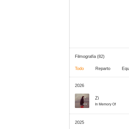
Ojos de serpiente
9.6
Filmografía (82)
Todo
Reparto
Equ
2026
Suga: Road to D-Day
8.3
--
Zi
In Memory Of
2025