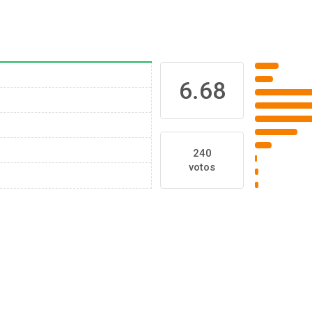
6.68
240
votos