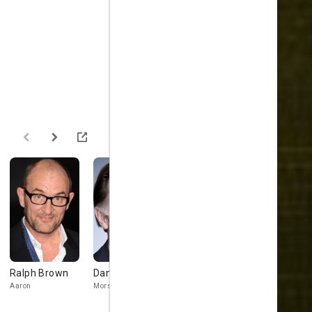
Ralph Brown
Danny Webb
Christopher
Holt McCal
John Fields
Aaron
Morse
Junior
Rains