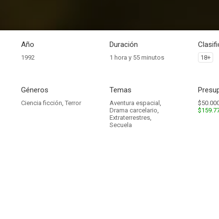
Año
Duración
Clasif
1992
1 hora y 55 minutos
18+
Géneros
Temas
Presup
Ciencia ficción
,
Terror
Aventura espacial
,
$50.000
Drama carcelario
,
$159.7
Extraterrestres
,
Secuela