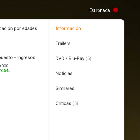
Estrenada
icación por edades
Información
Trailers
uesto - Ingresos
DVD / Blu-Ray
(5)
.000 -
73.545
Noticias
Similares
Críticas
(5)