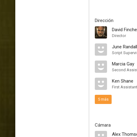
Dirección
David Finche
Director
June Randal
Script Supervi
Marcia Gay
Second Assist
Ken Shane
First Assistan
5 más
Cámara
Alex Thoms