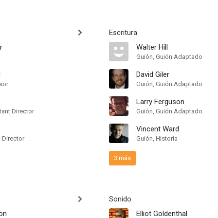
Escritura
r
Walter Hill
Guión, Guión Adaptado
l
David Giler
sor
Guión, Guión Adaptado
Larry Ferguson
ant Director
Guión, Guión Adaptado
Vincent Ward
t Director
Guión, Historia
3 más
Sonido
on
Elliot Goldenthal