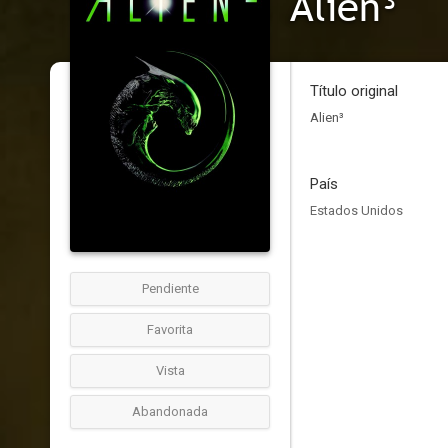
Alien³
Título original
Alien³
País
Estados Unidos
Pendiente
Favorita
Vista
Abandonada