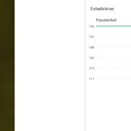
Estadísticas
Popularidad
766
767
768
769
770
771