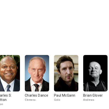
arles S.
Charles Dance
Paul McGann
Brian Glover
tton
Clemens
Golic
Andrews
lon