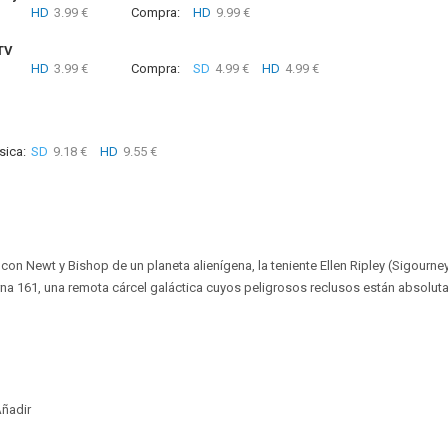
HD
3.99 €
Compra:
HD
9.99 €
TV
HD
3.99 €
Compra:
SD
4.99 €
HD
4.99 €
sica:
SD
9.18 €
HD
9.55 €
con Newt y Bishop de un planeta alienígena, la teniente Ellen Ripley (Sigourne
rna 161, una remota cárcel galáctica cuyos peligrosos reclusos están absol
ñadir