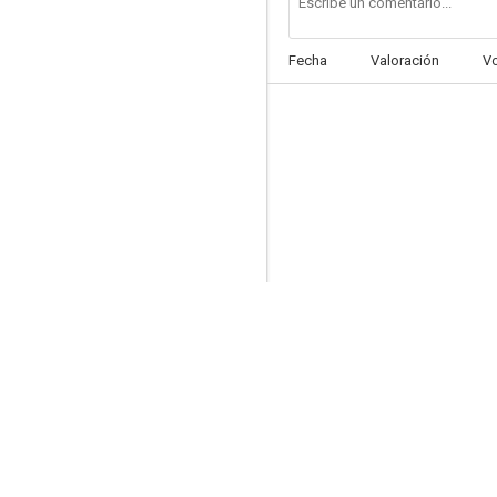
Fecha
Valoración
V
La bestia del reino
--
The Making of 'Alien³' (AKA Wreckage and Rage: Making 'Alien³')
--