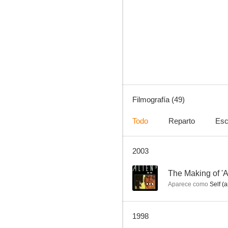
Arrogantes y exquisitos (Joyas del Imperio Británico)
8.0
Filmografía (49)
Todo
Reparto
Esc
2003
Kafka, la verdad oculta
7.0
--
The Making of 'A
Aparece como
Self (a
1998