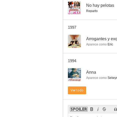
--
No hay pelotas
Reparto
Absolución
1997
6.4
10
Aparece como
Eric
1994
--
Anna
Aparece como
Selwyn
Blancanieves, un cuento de terror (La verdadera historia)
Ver todo
6.0