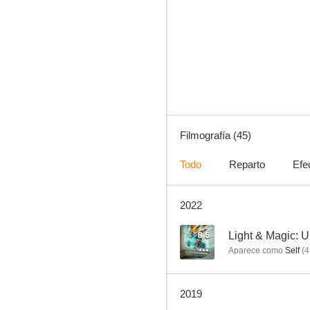
En busca del arca perdida
7.6
Filmografía (45)
Todo
Reparto
Efe
2022
Los cazafantasmas
6.9
8.5
Light & Magic: U
Aparece como
Self
(
4
2019