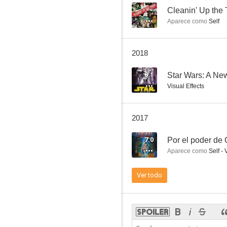
--
Cleanin' Up the
Aparece como
Self
La guerra de Charlie Wilson
2018
6.7
8.1
Star Wars: A N
Visual Effects
2017
7.0
Por el poder de 
Aparece como
Self - 
Alien³
Ver todo
6.1