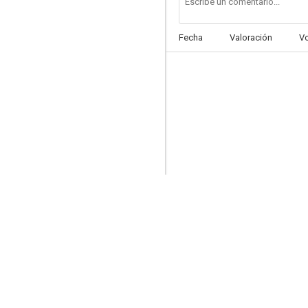
Fecha
Valoración
V
Las mujeres perfectas
8.5
Light & Magic: Un sueño no tan lejano
7.7