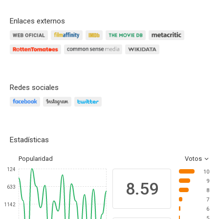
Enlaces externos
Redes sociales
Estadísticas
Popularidad
Votos
124
10
9
8.59
633
8
7
1142
6
5