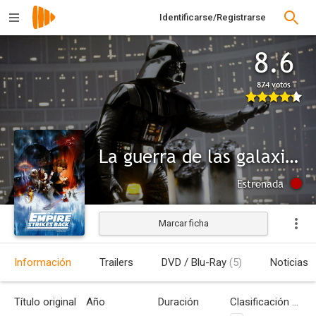
Identificarse/Registrarse
8.6
874 votos
La guerra de las galaxias. Episodio V: El imperio contraataca
Estrenada
Marcar ficha
Información
Trailers
DVD / Blu-Ray
(5)
Noticias
Título original
Año
Duración
Clasificación por edades