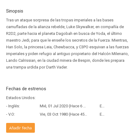
Sinopsis
Tras un ataque sorpresa de las tropas imperiales a las bases
camufladas de la alianza rebelde, Luke Skywalker, en compañía de
R2D2, parte hacia el planeta Dagobah en busca de Yoda, el último
maestro Jedi, para que le enseñe los secretos de la Fuerza. Mientras,
Han Solo, la princesa Leia, Chewbacca, y C3PO esquivan a las fuerzas
imperiales y piden refugio al antiguo propietario del Halcón Milenario,
Lando Calrissian, en la ciudad minera de Bespin, donde les prepara
una trampa urdida por Darth Vader.
Fechas de estrenos
Estados Unidos:
- Inglés:
Mié, 01 Jul 2020 (Hace 6 años y 1 mes)
Estreno
- V.O:
Vie, 03 Oct 1980 (Hace 45 años y 10 meses)
Estreno
Añadir fecha