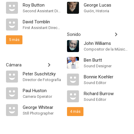
Roy Button
George Lucas
Second Assistant Director
Guión, Historia
David Tomblin
First Assistant Director
Sonido
5 más
John Williams
Compositor de la Música Original
Ben Burtt
Cámara
Sound Designer
Peter Suschitzky
Bonnie Koehler
Director de Fotografía
Sound Editor
Paul Huston
Richard Burrow
Camera Operator
Sound Editor
George Whitear
4 más
Still Photographer