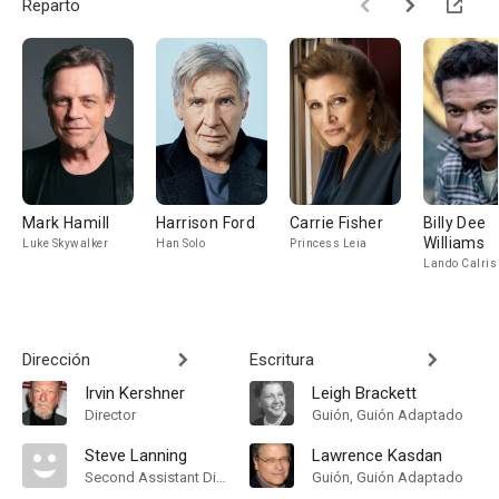
Reparto
Mark Hamill
Harrison Ford
Carrie Fisher
Billy Dee
Williams
Luke Skywalker
Han Solo
Princess Leia
Lando Calris
Dirección
Escritura
Irvin Kershner
Leigh Brackett
Director
Guión, Guión Adaptado
Steve Lanning
Lawrence Kasdan
Second Assistant Director
Guión, Guión Adaptado