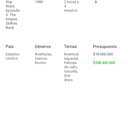
Star
1980
2 horas y
A
Wars.
4
Episode
minutos
V: The
Empire
Strikes
Back
País
Géneros
Temas
Presupuesto - Ingresos
Estados
Aventuras
,
Aventura
$18.000.000
Unidos
Ciencia
espacial
,
-
ficción
Película
$538.400.000
de culto
,
Secuela
,
Star
Wars