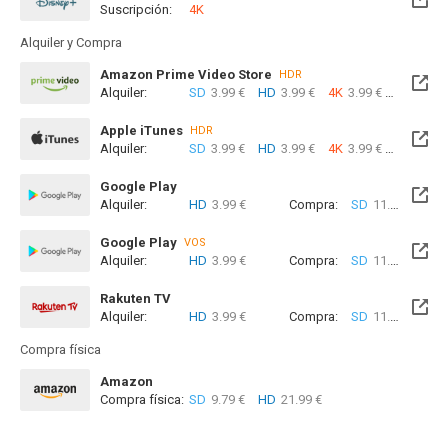
Suscripción:
4K
Alquiler y Compra
Amazon Prime Video Store
HDR
Alquiler:
SD
3.99 €
HD
3.99 €
4K
3.99 €
Com
Apple iTunes
HDR
Alquiler:
SD
3.99 €
HD
3.99 €
4K
3.99 €
Com
Google Play
Alquiler:
HD
3.99 €
Compra:
SD
11.99 €
HD
Google Play
VOS
Alquiler:
HD
3.99 €
Compra:
SD
11.99 €
HD
Rakuten TV
Alquiler:
HD
3.99 €
Compra:
SD
11.99 €
HD
Compra física
Amazon
Compra física:
SD
9.79 €
HD
21.99 €