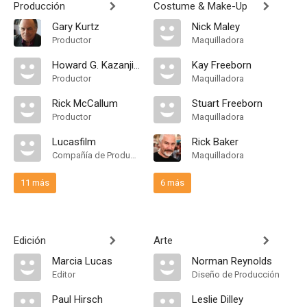
Producción
Costume & Make-Up
Gary Kurtz
Nick Maley
Productor
Maquilladora
Howard G. Kazanjian
Kay Freeborn
Productor
Maquilladora
Rick McCallum
Stuart Freeborn
Productor
Maquilladora
Lucasfilm
Rick Baker
Compañía de Produccion
Maquilladora
11 más
6 más
Edición
Arte
Marcia Lucas
Norman Reynolds
Editor
Diseño de Producción
Paul Hirsch
Leslie Dilley