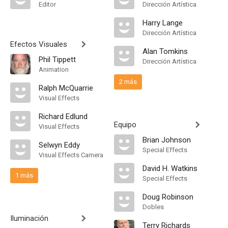
Editor
Dirección Artística
Harry Lange
Dirección Artística
Efectos Visuales
Alan Tomkins
Phil Tippett
Dirección Artística
Animation
2 más
Ralph McQuarrie
Visual Effects
Richard Edlund
Equipo
Visual Effects
Brian Johnson
Selwyn Eddy
Special Effects
Visual Effects Camera
David H. Watkins
1 más
Special Effects
Doug Robinson
Dobles
Iluminación
Terry Richards