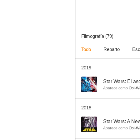
7.9
Filmografía (79)
Todo
Reparto
Esc
2019
Lawrence de Arabia
10
6.6
Aparece como
Obi-Wan
2018
8.1
Star Wars: A N
Aparece como
Obi-Wa