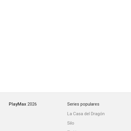
La pequeña Dorrit
--
PlayMax
2026
Series populares
La Casa del Dragón
Silo
Hotel Paradiso