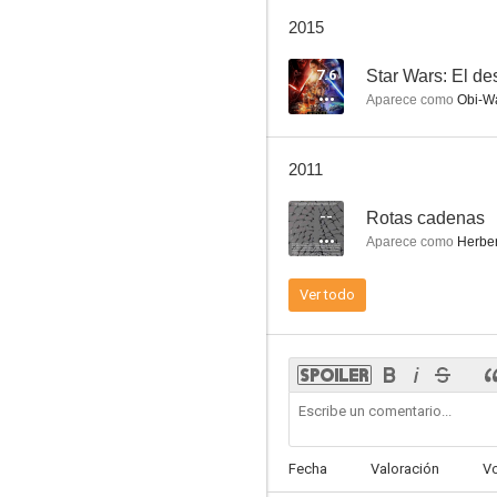
Los hombres de Smiley
2015
9.0
7.6
Aparece como
Obi-Wan Ke
2011
--
Rotas cadenas
Aparece como
Herber
Hermano sol, hermana luna
Ver todo
8.4
Fecha
Valoración
V