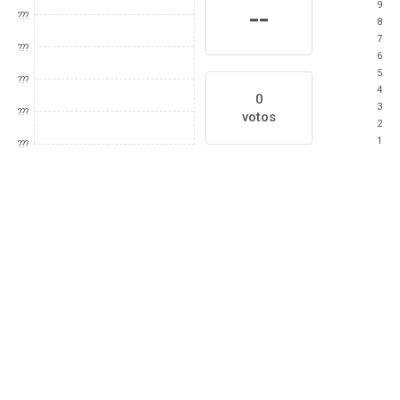
9
--
???
8
7
???
6
5
???
4
0
3
???
votos
2
1
???