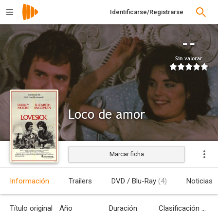
Identificarse/Registrarse
--
Sin valorar
Loco de amor
Marcar ficha
Estrenada
Información
Trailers
DVD / Blu-Ray
(4)
Noticias
Título original
Año
Duración
Clasificación por edades