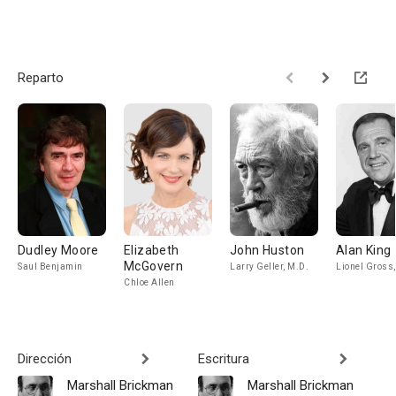
Reparto
Dudley Moore
Elizabeth
John Huston
Alan King
McGovern
Saul Benjamin
Larry Geller, M.D.
Lionel Gross,
Chloe Allen
Dirección
Escritura
Marshall Brickman
Marshall Brickman