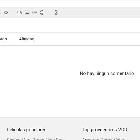
Cosas de Marcianos
Cruel Intentions
otos
Afinidad
7.6
7.6
No hay ningun comentario.
¡Scooby Doo! en el Misterio del Faraón
Saturday Night Live
Praise P
6.4
6.2
Peliculas populares
Top proveedores VOD