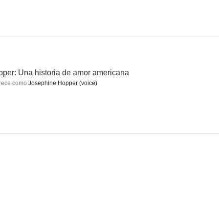
s
El Grinch
Exposados
10
9.2
9.0
per: Una historia de amor americana
rece como
Josephine Hopper (voice)
ABBA: SOS (Vídeo musical)
Stuart no consigue salvar el universo
Sinatra: todo o nada
8.0
7.7
7.7