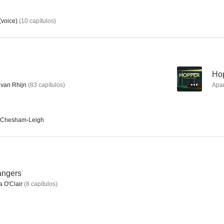
(voice)
(
10
capítulos
)
Crueles intenciones
Nine Perfect Strangers
Troll
5.9
10
--
Hop
van Rhijn
(
83
capítulos
)
Apa
 Chesham-Leigh
El gran desmadre (Malas madres 2)
Cybill
angers
8.0
8.0
a O'Clair
(
8
capítulos
)