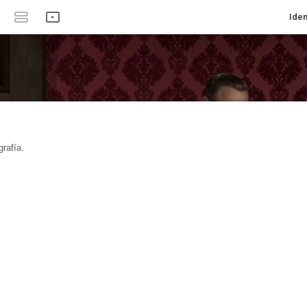
Iden
rafía.