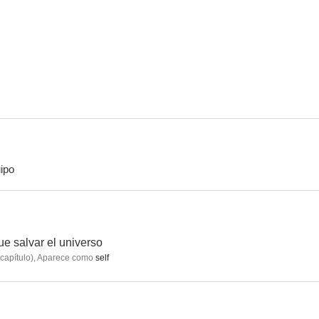
Padre de familia
The Good Wife
The Good 
8.1
7.8
ipo
Padre Made in USA
Mamma Mia! La película
Una jaula de
7.5
7.3
ue salvar el universo
capítulo
)
,
Aparece como
self