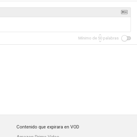
Los Simpson (Cortometrajes de El Show de Tracey Ullman)
La extraña pareja, otra vez
Ley y orden
Mínimo de
50
palabras
7.0
6.7
6.5
etey
Amarillito
New Jersey Drive
6.0
6.0
5.3
Contenido que expirara en VOD