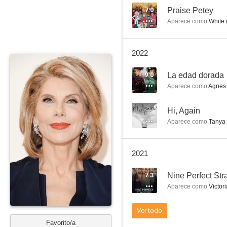
7.0
Praise Petey
Aparece como
White 
La familia Addams. La tradición continúa
2022
5.9
9.0
La edad dorada
Aparece como
Agnes 
--
Hi, Again
Aparece como
Tanya
2021
Into the Woods
7.3
Nine Perfect Str
8.2
Aparece como
Victori
Ver todo
Favorito/a