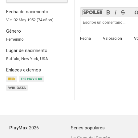
Fecha de nacimiento
Vie, 02 May 1952 (74 años)
Género
La guerra
Fecha
Valoración
V
Femenino
7.6
Lugar de nacimiento
Buffalo, New York, USA
Enlaces externos
Betty
6.4
PlayMax
2026
Series populares