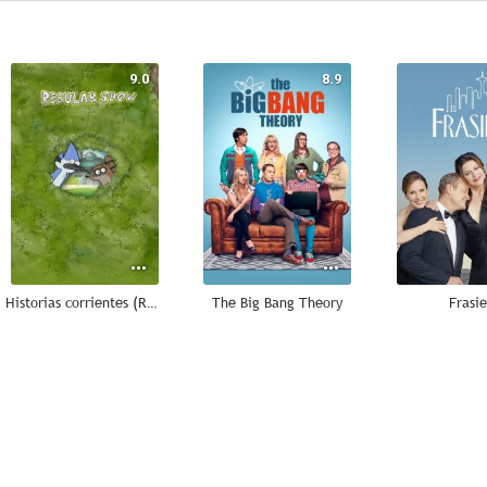
9.0
8.9
Historias corrientes (Regular Show)
The Big Bang Theory
Frasie
8.6
8.5