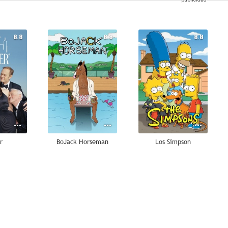
8.8
8.8
8.8
r
BoJack Horseman
Los Simpson
8.5
8.4
8.3