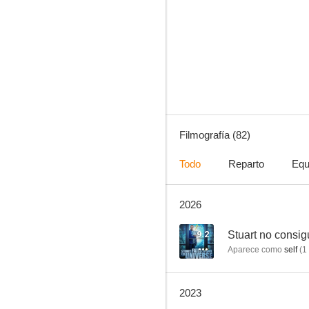
Psych
8.2
Filmografía (82)
Todo
Reparto
Equ
2026
El joven Sheldon
7.6
9.2
Stuart no consig
Aparece como
self
(
1
2023