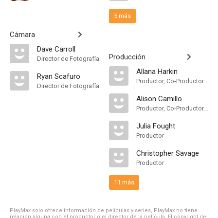
5 más
Cámara
Dave Carroll
Producción
Director de Fotografía
Allana Harkin
Ryan Scafuro
Productor, Co-Productor Ejecutivo
Director de Fotografía
Alison Camillo
Productor, Co-Productor Ejecutivo, Productor Ejecutivo
Julia Fought
Productor
Christopher Savage
Productor
11 más
PlayMax solo ofrece información de películas y series, PlayMax no tiene
relación alguna con el productor o el director de la película. El copyright de