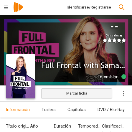
Identificarse/Registrarse
--
Sin valorar
Full Frontal with Samantha Bee
En emisión
Marcar ficha
Información
Trailers
Capítulos
DVD / Blu-Ray
Título original
Año
Duración
Temporadas
Clasificación por edades