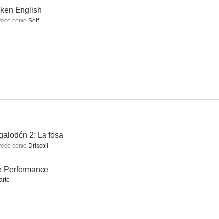
ken English
rece como
Self
Miss Marple: Se anuncia un asesinato
Virtuality
Lucky Man
7.0
7.0
7.0
alodón 2: La fosa
rece como
Driscoll
ss
El corazón de la Tierra
Superstition
e Performance
5.5
5.5
5.0
arto