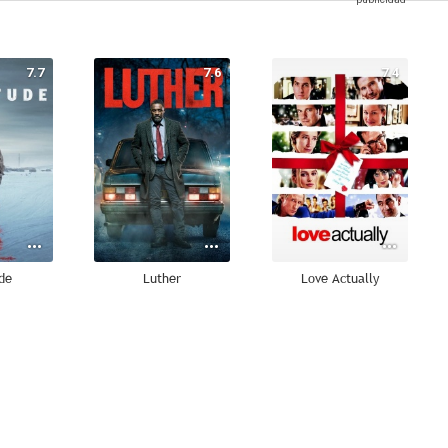
7.7
7.6
7.4
de
Luther
Love Actually
6.9
6.7
6.7