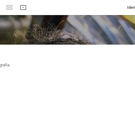
Iden
rafía.