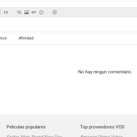
La máquina del tiempo
Hijos del sur
The A-L
otos
Afinidad
4.0
--
No hay ningun comentario.
Abduct
One of Us
Heavywe
--
--
Peliculas populares
Top proveedores VOD