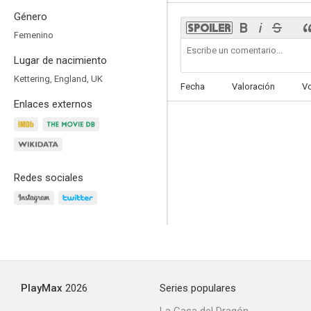
Género
Femenino
Lugar de nacimiento
Clifford, el gran perro rojo
Kettering, England, UK
Fecha
Valoración
V
4.1
Enlaces externos
Redes sociales
Los desconocidos
--
PlayMax
2026
Series populares