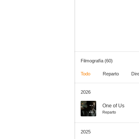
Resident Evil 2: Apocalipsis
6.6
Filmografía (60)
Todo
Reparto
Dir
2026
La máquina del tiempo
4.9
--
One of Us
Reparto
2025