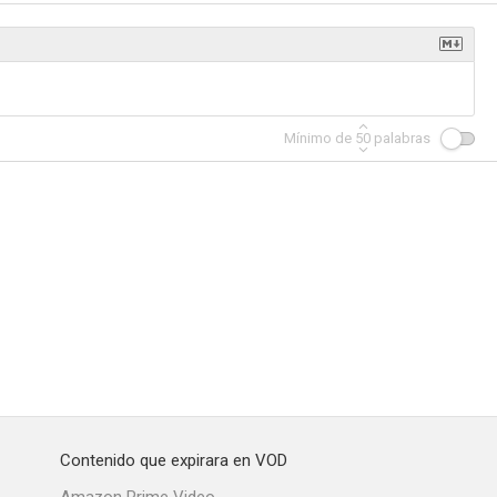
ist
La reina virgen
Remember Me (Recuérdame)
Mínimo de
50
palabras
--
--
--
ight
Broken English
Dream On
--
--
--
Contenido que expirara en VOD