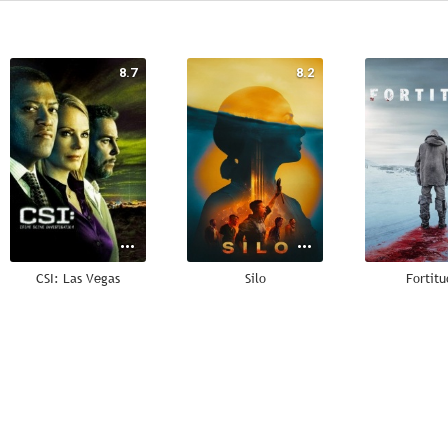
8.7
8.2
CSI: Las Vegas
Silo
Fortitu
7.0
7.0