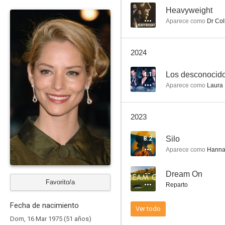
--
Heavyweight
Aparece como
Dr Col
La partícula de Dios
2024
7.8
4.1
Los desconocid
Aparece como
Laura
2023
8.2
Silo
Aparece como
Hanna 
I'm Here
--
Dream On
6.9
Favorito/a
Reparto
Fecha de nacimiento
Ver todo
Dom, 16 Mar 1975 (51 años)