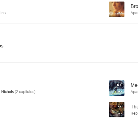
--
Bro
lins
Apa
Helena de Troya
Agatha Christie: Miss Marple
7.5
7.5
os
6.0
Meg
Nichols
(
2
capítulos
)
Apa
A Banquet
Café de noche
Gunle
--
Th
6.0
5.7
Rep