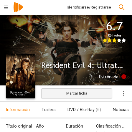
Identificarse/Registrarse
6.7
324 votos
Resident Evil 4: Ultratumba
Estrenada
Marcar ficha
Información
Trailers
DVD / Blu-Ray
(6)
Noticias
Título original
Año
Duración
Clasificación por edades