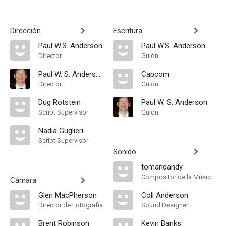
Dirección
Escritura
Paul W.S. Anderson
Paul W.S. Anderson
Director
Guión
Paul W. S. Anderson
Capcom
Director
Guión
Dug Rotstein
Paul W. S. Anderson
Script Supervisor
Guión
Nadia Guglieri
Script Supervisor
Sonido
tomandandy
Compositor de la Música Original
Cámara
Glen MacPherson
Coll Anderson
Director de Fotografía
Sound Designer
Brent Robinson
Kevin Banks