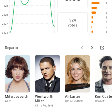
7
1628
6
5
2128
4
324
3
2627
votos
2
1
3126
Reparto
Milla Jovovich
Wentworth
Ali Larter
Kim Coat
Miller
Alice
Claire Redfield
Bennett
Chris Redfield