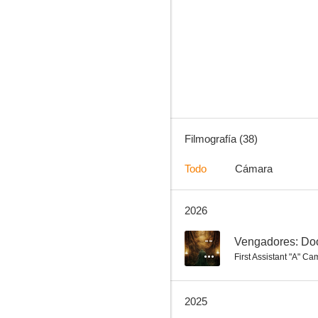
Sherlock Holmes: Juego de Sombras (Sherlock Holmes 2)
7.5
Filmografía (38)
Todo
Cámara
2026
Disobedience
7.3
--
Vengadores: D
First Assistant "A" C
2025