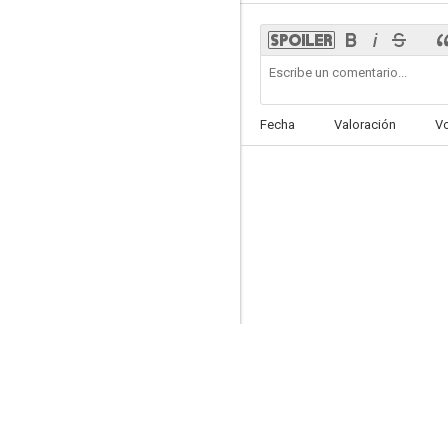
Jurassic World: Dominion
Fecha
Valoración
V
6.5
Assassin's Creed
5.3