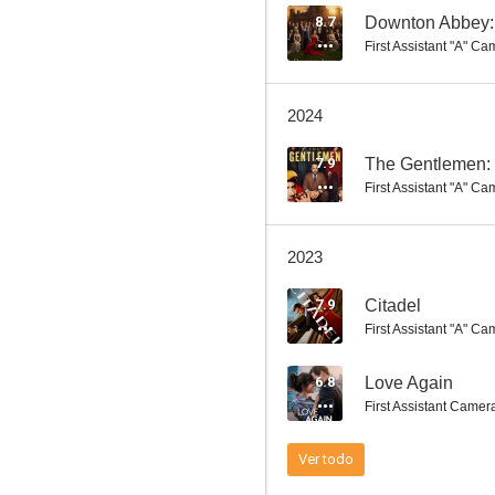
8.7
Downton Abbey: E
First Assistant "A" C
Hijos de los hombres
2024
6.8
7.9
The Gentlemen: 
First Assistant "A" C
2023
7.9
Citadel
First Assistant "A" C
Un buen año
6.8
Love Again
6.6
First Assistant Camer
Ver todo