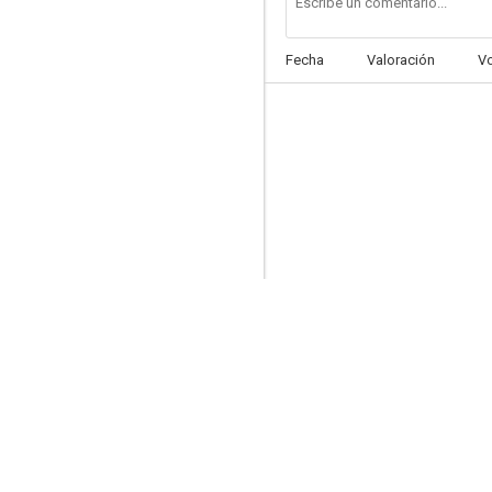
Fecha
Valoración
V
Este chico es un demonio
6.9
Desapariciones
6.3