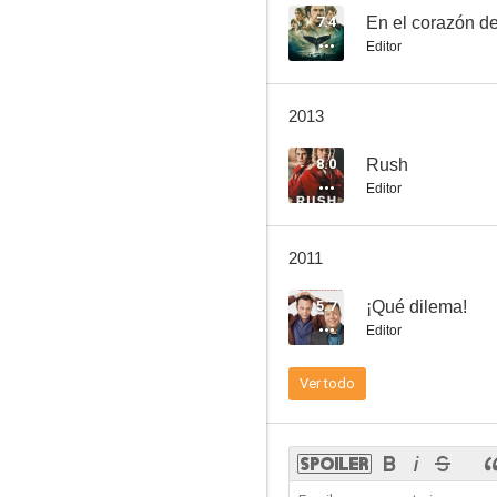
7.4
En el corazón d
Editor
El Grinch
2013
6.9
8.0
Rush
Editor
2011
5.7
¡Qué dilema!
Editor
Cocoon
Ver todo
6.0