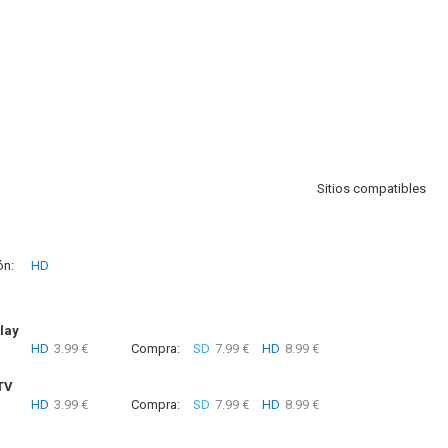
Sitios compatibles
ón:
HD
lay
HD
3.99 €
Compra:
SD
7.99 €
HD
8.99 €
TV
HD
3.99 €
Compra:
SD
7.99 €
HD
8.99 €