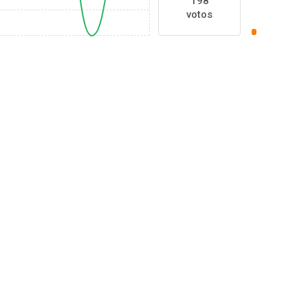
198
votos