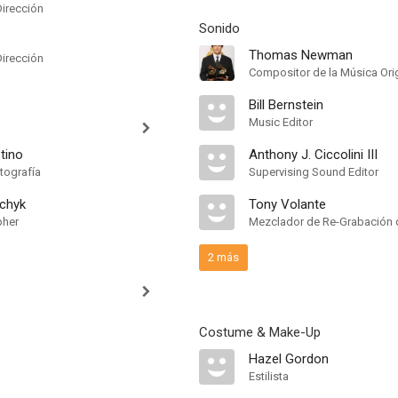
Dirección
Sonido
Thomas Newman
Dirección
Compositor de la Música Orig
Bill Bernstein
Music Editor
tino
Anthony J. Ciccolini III
tografía
Supervising Sound Editor
chyk
Tony Volante
pher
Mezclador de Re-Grabación 
2 más
Costume & Make-Up
Hazel Gordon
Estilista