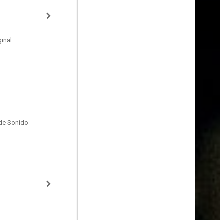
inal
de Sonido