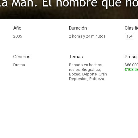
Año
Duración
Clasif
2005
2 horas y 24 minutos
16+
Géneros
Temas
Presup
Drama
Basado en hechos
$88.000
reales
,
Biográfico
,
$108.5
Boxeo
,
Deporte
,
Gran
Depresión
,
Pobreza