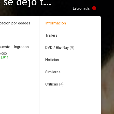
Cinderella Man. El hombre que no se dejó tumbar
Estrenada
icación por edades
Información
Trailers
uesto - Ingresos
DVD / Blu-Ray
(9)
.000 -
39.911
Noticias
Similares
Críticas
(4)