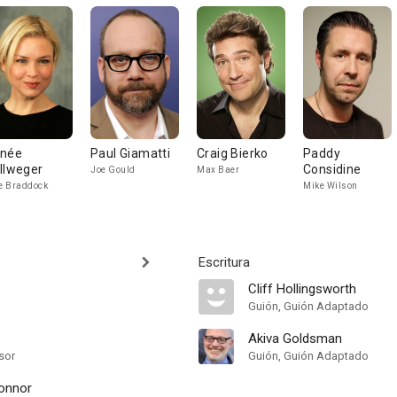
née
Paul Giamatti
Craig Bierko
Paddy
llweger
Considine
Joe Gould
Max Baer
 Braddock
Mike Wilson
Escritura
Cliff Hollingsworth
Guión, Guión Adaptado
Akiva Goldsman
sor
Guión, Guión Adaptado
Connor