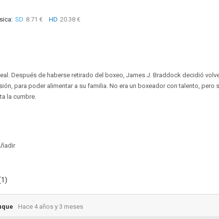
sica:
SD
8.71 €
HD
20.38 €
real. Después de haberse retirado del boxeo, James J. Braddock decidió volver 
ón, para poder alimentar a su familia. No era un boxeador con talento, pero su
ta la cumbre.
ñadir
(1)
uque
Hace 4 años y 3 meses