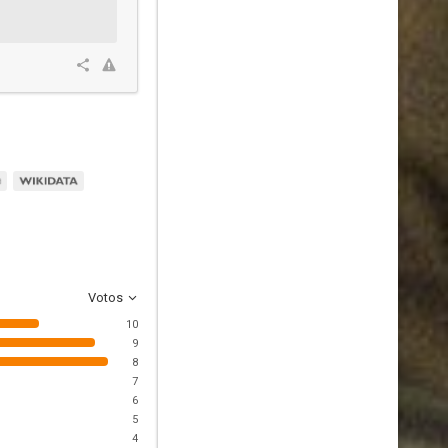
Votos
10
9
8
7
6
5
4