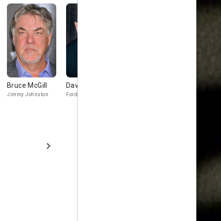
Bruce McGill
David Huband
Connor Price
Ariel Walle
Jimmy Johnston
Ford Bond
Jay Braddock
Rosemarie Br