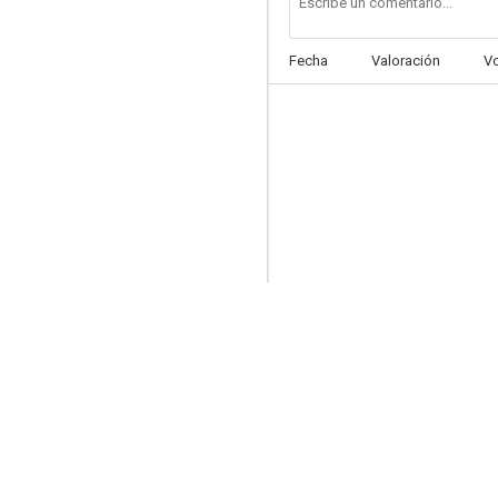
Fecha
Valoración
V
Kids in the Hall: Brain Candy