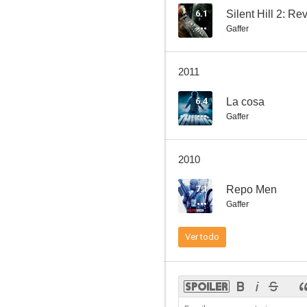
6.1
Silent Hill 2: R
Gaffer
Los gritos del silencio
2011
--
6.4
La cosa
Gaffer
2010
7.1
Repo Men
Gaffer
Los recuperadores
Ver todo
--