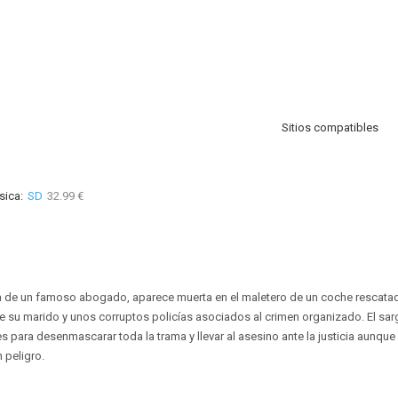
Sitios compatibles
sica:
SD
32.99 €
 de un famoso abogado, aparece muerta en el maletero de un coche rescatado
 su marido y unos corruptos policías asociados al crimen organizado. El sa
s para desenmascarar toda la trama y llevar al asesino ante la justicia aunque 
n peligro.