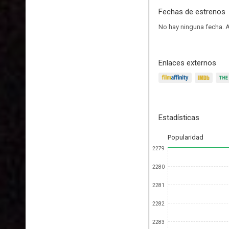
Fechas de estrenos
No hay ninguna fecha.
A
Enlaces externos
Estadísticas
Popularidad
2279
2280
2281
2282
2283