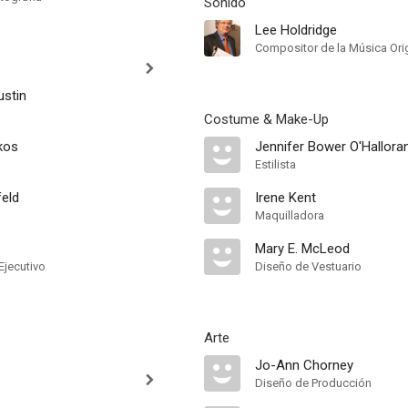
Sonido
Lee Holdridge
Compositor de la Música Orig
ustin
Costume & Make-Up
kos
Jennifer Bower O'Hallora
Estilista
feld
Irene Kent
Maquilladora
Mary E. McLeod
Ejecutivo
Diseño de Vestuario
Arte
Jo-Ann Chorney
Diseño de Producción