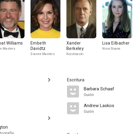
eat Williams
Embeth
Xander
Lisa Eilbacher
Davidtz
Berkeley
n Masters
Nina Sloane
Dianne Masters
Kozolowski
Escritura
Barbara Schaaf
Guión
Andrew Laskos
Guión
gton
tografía