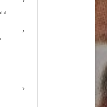
inal
n