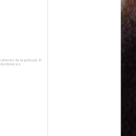
irector de la película. El
oductoras y/o