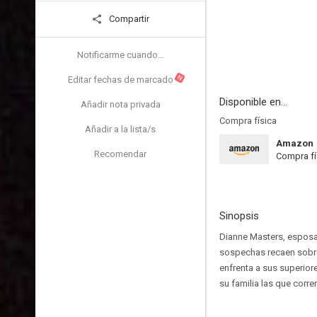
Compartir
Notificarme cuando...
N
Editar fechas de marcado
Disponible en...
Añadir nota privada
Compra física
Añadir a la lista/s
Amazon
Recomendar
Compra fí
Sinopsis
Dianne Masters, esposa
sospechas recaen sobre
enfrenta a sus superiore
su familia las que corre