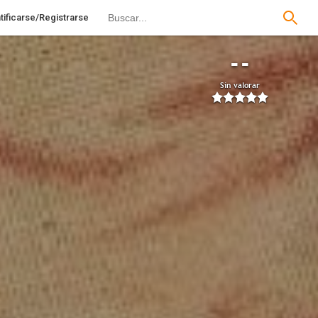
tificarse/Registrarse
--
Sin valorar