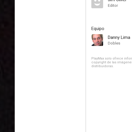
Editor
Equipo
Danny Lima
Dobles
PlayMax solo ofrece inform
copyright de las imágenes
distribuidoras.