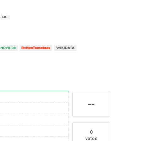
ñadir
--
0
votos