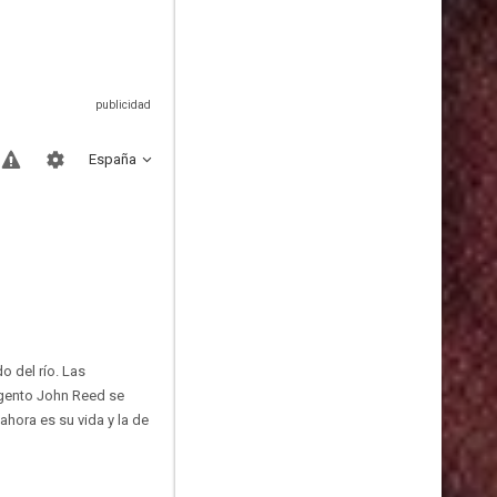
España
 del río. Las
rgento John Reed se
ahora es su vida y la de