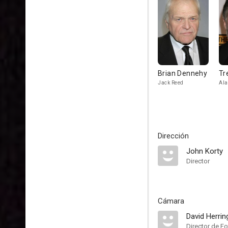
Brian Dennehy
Tr
Jack Reed
Ala
Dirección
John Korty
Director
Cámara
David Herrin
Director de Fo