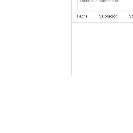
Fecha
Valoración
V
Voyage of Time: Life’s Journey
7.1
Malas tierras
6.2