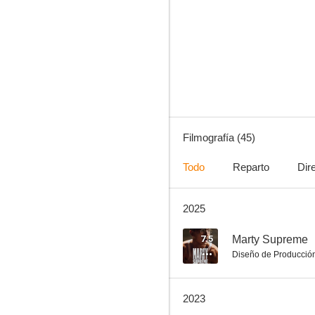
El renacido
7.4
Filmografía (45)
Todo
Reparto
Dir
2025
Mulholland Drive
6.6
7.5
Marty Supreme
Diseño de Producció
2023