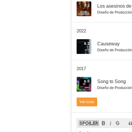
7.3
Los asesinos de 
Diseño de Producció
Cabeza borradora
2022
5.6
6.2
Causeway
Diseño de Producció
2017
6.0
Song to Song
Diseño de Producció
El árbol de la vida
Ver todo
7.9