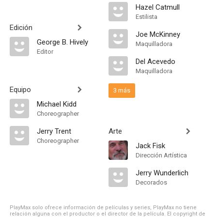
Hazel Catmull
Estilista
Edición
Joe McKinney
George B. Hively
Maquilladora
Editor
Del Acevedo
Maquilladora
Equipo
3 más
Michael Kidd
Choreographer
Jerry Trent
Arte
Choreographer
Jack Fisk
Dirección Artística
Jerry Wunderlich
Decorados
PlayMax solo ofrece información de películas y series, PlayMax no tiene
relación alguna con el productor o el director de la película. El copyright de