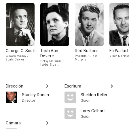
George C. Scott
Trish Van
Red Buttons
Eli Wallac
Devere
Gloves Malloy /
Peanuts / Jinks
Vince Marlow
Spats Baxter
Murphy
Betsy McGuire /
Isobel Stuart
Dirección
Escritura
Stanley Donen
Sheldon Keller
Director
Guión
Larry Gelbart
Guión
Cámara