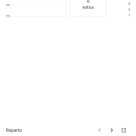
0
3
???
votos
2
1
???
Reparto