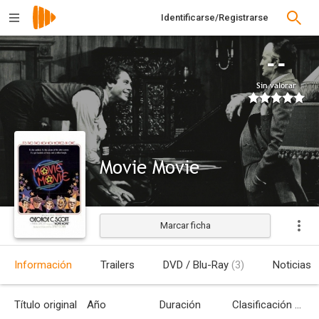
Identificarse/Registrarse
--
Sin valorar
Movie Movie
Marcar ficha
Estrenada
Información
Trailers
DVD / Blu-Ray
(3)
Noticias
Título original
Año
Duración
Clasificación por edades