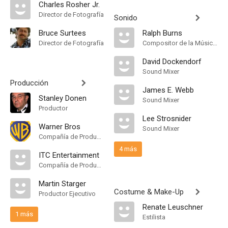
Charles Rosher Jr.
Director de Fotografía
Sonido
Bruce Surtees
Ralph Burns
Director de Fotografía
Compositor de la Música Original
David Dockendorf
Sound Mixer
Producción
James E. Webb
Stanley Donen
Sound Mixer
Productor
Lee Strosnider
Warner Bros
Sound Mixer
Compañía de Produccion
4 más
ITC Entertainment
Compañía de Produccion
Martin Starger
Costume & Make-Up
Productor Ejecutivo
Renate Leuschner
1 más
Estilista