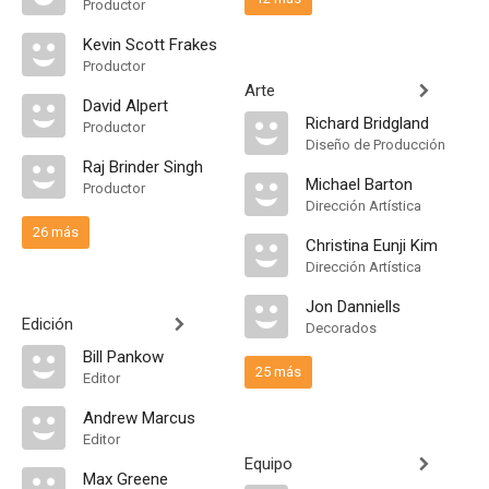
Productor
Kevin Scott Frakes
Productor
Arte
David Alpert
Richard Bridgland
Productor
Diseño de Producción
Raj Brinder Singh
Michael Barton
Productor
Dirección Artística
26 más
Christina Eunji Kim
Dirección Artística
Jon Danniells
Edición
Decorados
Bill Pankow
25 más
Editor
Andrew Marcus
Editor
Equipo
Max Greene