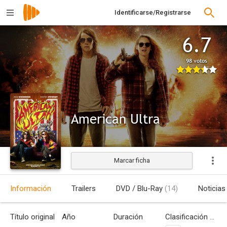
Identificarse/Registrarse
6.7
98 votos
American Ultra
Marcar ficha
Información
Trailers
DVD / Blu-Ray
(14)
Noticias
Título original
Año
Duración
Clasificación por edades