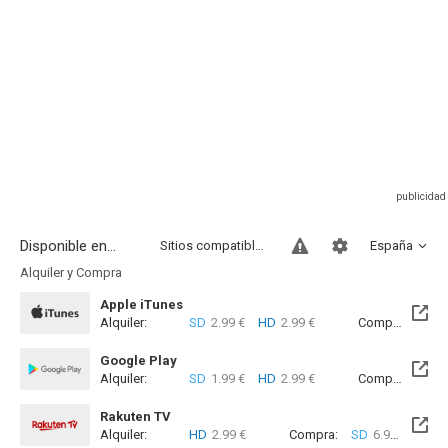
Disponible en...
Sitios compatibles
España
Alquiler y Compra
Apple iTunes
Alquiler:
SD
2.99 €
HD
2.99 €
Compra:
SD
4
Google Play
Alquiler:
SD
1.99 €
HD
2.99 €
Compra:
SD
8
Rakuten TV
Alquiler:
HD
2.99 €
Compra:
SD
6.99 €
HD
8