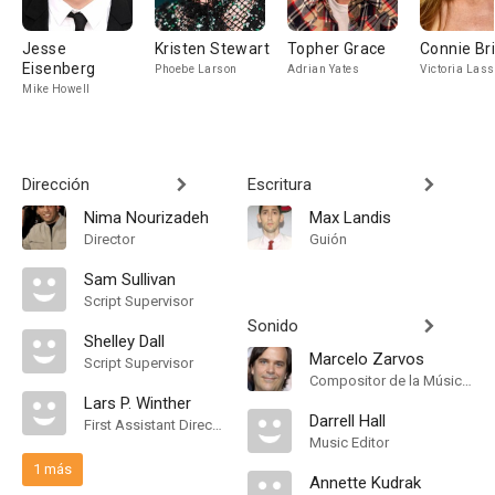
Jesse
Kristen Stewart
Topher Grace
Connie Br
Eisenberg
Phoebe Larson
Adrian Yates
Victoria Lass
Mike Howell
Dirección
Escritura
Nima Nourizadeh
Max Landis
Director
Guión
Sam Sullivan
Script Supervisor
Sonido
Shelley Dall
Marcelo Zarvos
Script Supervisor
Compositor de la Música Original
Lars P. Winther
Darrell Hall
First Assistant Director
Music Editor
1 más
Annette Kudrak