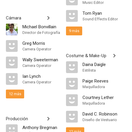
Music Editor
Tom Ryan
Cámara
Sound Effects Editor
Michael Bonvillain
9 más
Director de Fotografía
Greg Morris
Camera Operator
Costume & Make-Up
Wally Sweeterman
Daina Daigle
Camera Operator
Estilista
Ian Lynch
Paige Reeves
Camera Operator
Maquilladora
12 más
Courtney Lether
Maquilladora
David C. Robinson
Producción
Diseño de Vestuario
Anthony Bregman
12 más