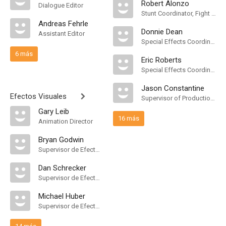
Robert Alonzo
Dialogue Editor
Stunt Coordinator, Fight Choreographer
Andreas Fehrle
Donnie Dean
Assistant Editor
Special Effects Coordinator
6 más
Eric Roberts
Special Effects Coordinator
Jason Constantine
Efectos Visuales
Supervisor of Production Resources
Gary Leib
16 más
Animation Director
Bryan Godwin
Supervisor de Efectos Visuales
Dan Schrecker
Supervisor de Efectos Visuales
Michael Huber
Supervisor de Efectos Visuales