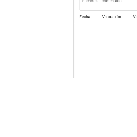
Fecha
Valoración
V
Pulse 3 (AKA Pulse: Invasion)
--
Hollywood es como un patio de colegio