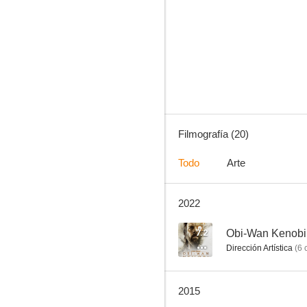
Pulse (Conexión)
6.9
Filmografía (20)
Todo
Arte
2022
Parecía un hombre tranquilo
6.1
7.2
Obi-Wan Kenobi
Dirección Artística
(
6
c
2015