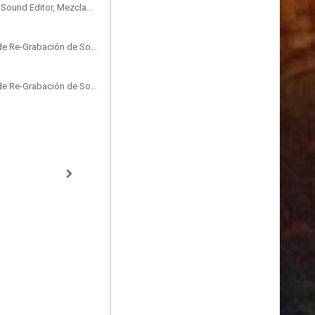
Sound Designer, Supervising Sound Editor, Mezclador de Re-Grabación de Sonido
Sound Designer, Mezclador de Re-Grabación de Sonido
Sound Designer, Mezclador de Re-Grabación de Sonido, Foley Artist