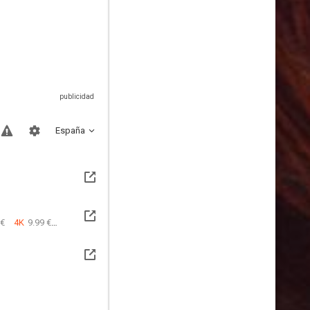
España
 €
4K
9.99 €