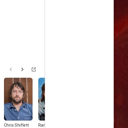
Chris Shiflett
Rami Jaffee
Whitney
Leslie