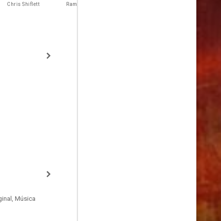
Cummings
Grossman
Chris Shiflett
Rami Jaffee
Samantha
Barb Weems
inal, Música