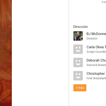
Dav
Dirección
BJ McDonnel
Director
Carla Olivia 
Script Coordi
Deborah Ch
Second Assist
Christopher 
First Assistan
1 más