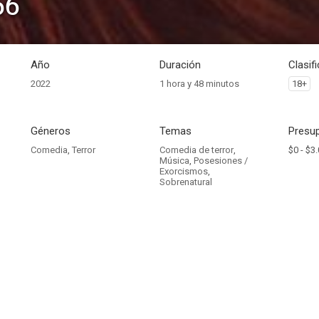
66
Año
Duración
Clasif
2022
1 hora y 48 minutos
18+
Géneros
Temas
Presup
Comedia
,
Terror
Comedia de terror
,
$0 -
$3.
Música
,
Posesiones /
Exorcismos
,
Sobrenatural