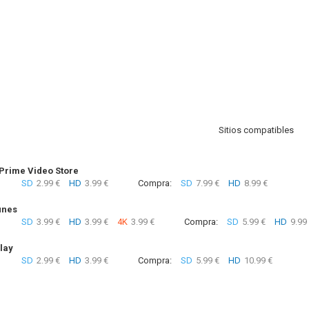
Sitios compatibles
rime Video Store
SD
2.99 €
HD
3.99 €
Compra:
SD
7.99 €
HD
8.99 €
unes
SD
3.99 €
HD
3.99 €
4K
3.99 €
Compra:
SD
5.99 €
HD
9.99
lay
SD
2.99 €
HD
3.99 €
Compra:
SD
5.99 €
HD
10.99 €