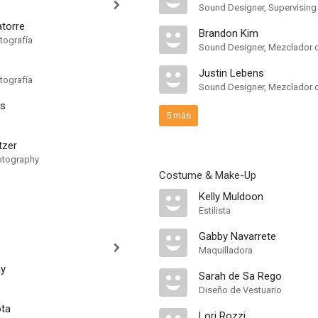
atorre
Brandon Kim
tografía
Justin Lebens
tografía
ps
5 más
tzer
otography
Costume & Make-Up
Kelly Muldoon
Estilista
Gabby Navarrete
Maquilladora
y
Sarah de Sa Rego
Diseño de Vestuario
ota
Lori Rozzi