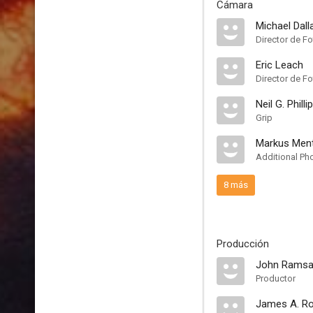
Cámara
Michael Dall
Director de Fo
Eric Leach
Director de Fo
Neil G. Philli
Grip
Markus Men
Additional Ph
8 más
Producción
John Ramsa
Productor
James A. R