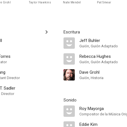
e Grohl
Taylor Hawkins
Nate Mendel
Pat Smear
Escritura
l
Jeff Buhler
Guión, Guión Adaptado
Torres
Rebecca Hughes
nator
Guión, Guión Adaptado
ung
Dave Grohl
ant Director
Guión, Historia
T. Sadler
t Director
Sonido
Roy Mayorga
Compositor de la Música Orig
Eddie Kim