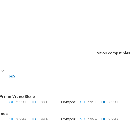
Sitios compatibles
TV
HD
rime Video Store
SD
2.99 €
HD
3.99 €
Compra:
SD
7.99 €
HD
7.99 €
unes
SD
3.99 €
HD
3.99 €
Compra:
SD
7.99 €
HD
9.99 €