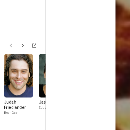
Judah
Jason Mewes
Krista Allen
Josh
Friedlander
Zuckerma
Edgy Cat
Tuffy
Beer Guy
Hot Wheels