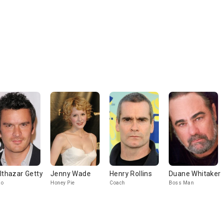
lthazar Getty
Jenny Wade
Henry Rollins
Duane Whitaker
zo
Honey Pie
Coach
Boss Man