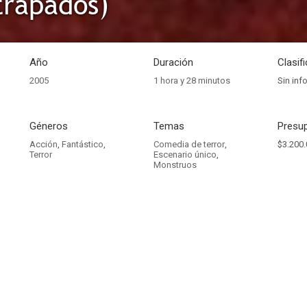
trapados)
Año
Duración
Clasif
2005
1 hora y 28 minutos
Sin inf
Géneros
Temas
Presup
Acción
,
Fantástico
,
Comedia de terror
,
$3.200.
Terror
Escenario único
,
Monstruos