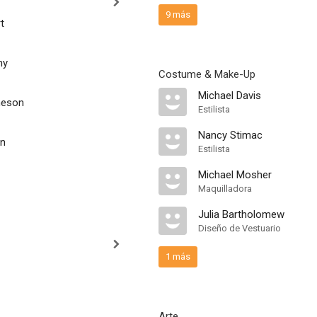
9 más
t
hy
Costume & Make-Up
Michael Davis
meson
Estilista
Nancy Stimac
an
Estilista
Michael Mosher
Maquilladora
Julia Bartholomew
Diseño de Vestuario
1 más
Arte