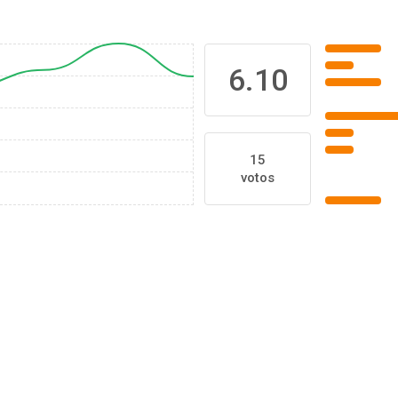
6.10
15
votos