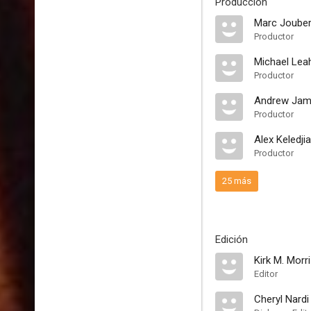
Producción
Marc Jouber
Productor
Michael Lea
Productor
Andrew Ja
Productor
Alex Keledji
Productor
25 más
Edición
Kirk M. Morri
Editor
Cheryl Nardi