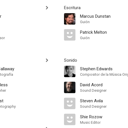
Escritura
r
Marcus Dunstan
Guión
Patrick Melton
sor
Guión
Sonido
allaway
Stephen Edwards
tografía
Compositor de la Música Orig
less
David Acord
pher
Sound Designer
st
Steven Avila
otography
Sound Designer
Shie Rozow
Music Editor