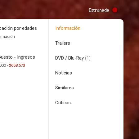
Estrenada
icación por edades
Información
ormación
Trailers
uesto - Ingresos
DVD / Blu-Ray
(1)
000 -
$658.573
Noticias
Similares
Críticas