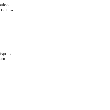
huido
ctor
,
Editor
enlight
El pistolero
A Day with the Boys
ispers
arto