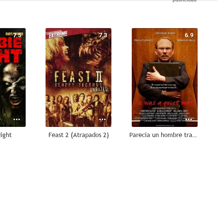
7.5
7.3
6.9
ight
Feast 2 (Atrapados 2)
Parecía un hombre tranquilo
5.2
5.0
4.7