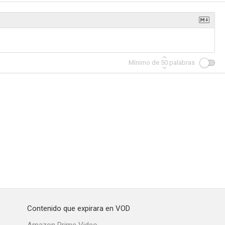
Mínimo de
50
palabras
Contenido que expirara en VOD