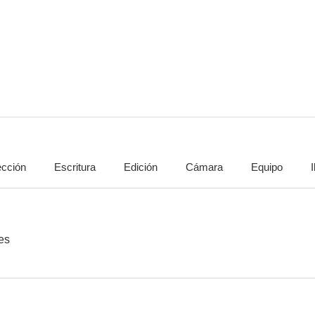
Feast (Atrapados)
Feast 3 (Atrapados 3)
Hellraiser: 
4.4
--
ección
Escritura
Edición
Cámara
Equipo
Los chicos del maíz: La huida
El huido
Whispe
--
--
es