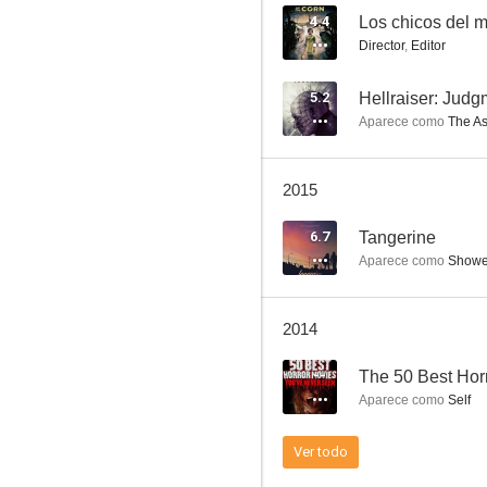
4.4
Los chicos del m
Director
,
Editor
Nico Vega: Gravity
5.2
Hellraiser: Judg
Aparece como
The As
2015
6.7
Tangerine
Aparece como
Showe
2014
--
The 50 Best Hor
Aparece como
Self
Ver todo