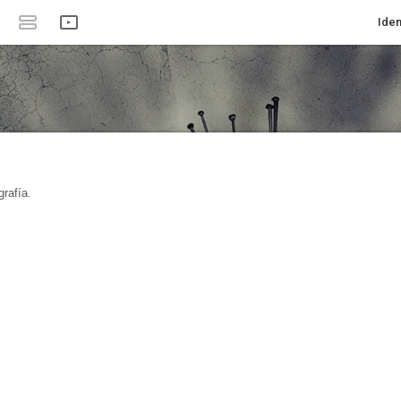
Iden
rafía.