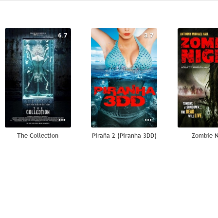
6.7
3.7
The Collection
Piraña 2 (Piranha 3DD)
Zombie N
6.1
5.4