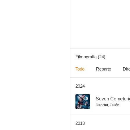
Tangerine
4.5
Filmografía (24)
Todo
Reparto
Dir
2024
Seven Cemeteries
--
4.5
Seven Cemeteri
Director
,
Guión
2018