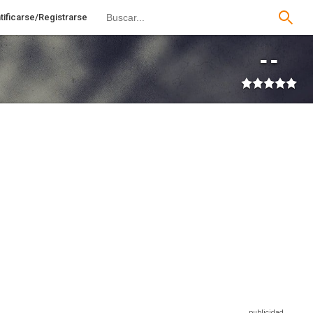
tificarse/Registrarse
--