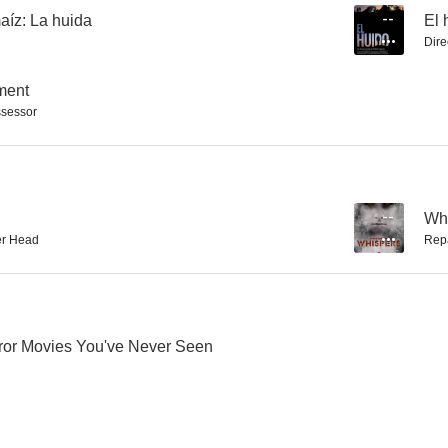
aíz: La huida
--
El 
Dire
Broke Sky
The Doll Maker
Project Gre
ment
sessor
--
Wh
r Head
Rep
ror Movies You've Never Seen