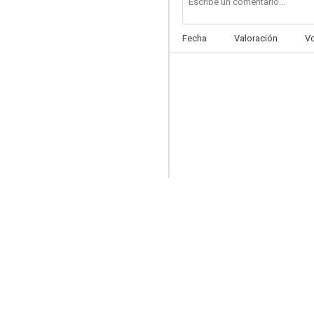
Fecha
Valoración
V
Érase una vez en... Hollywood
7.0
Death Proof
6.6