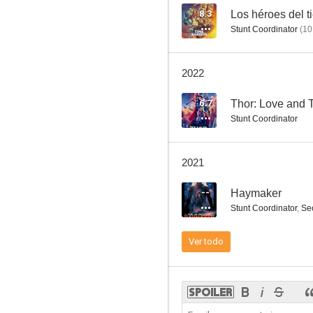
8.3
Los héroes del 
Stunt Coordinator
(
10
Thor: Ragnarok
2022
7.4
6.7
Thor: Love and 
Stunt Coordinator
2021
--
Haymaker
Stunt Coordinator
,
Sec
Promesa sangrienta
Ver todo
7.3