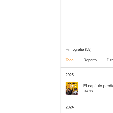
Xena, la princesa guerrera
8.2
Filmografía (58)
Todo
Reparto
Dir
2025
Kill Bill. Volumen 1
7.7
6.2
El capítulo perd
Thanks
2024