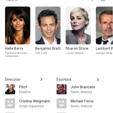
Halle Berry
Benjamin Bratt
Sharon Stone
Lambert W
Patience Phillips /
Tom Lone
Laurel Hedare
George Heda
Catwoman
Dirección
Escritura
Pitof
John Brancato
Director
Guión, Historia
Cristina Weigmann
Michael Ferris
Script Supervisor
Guión, Historia