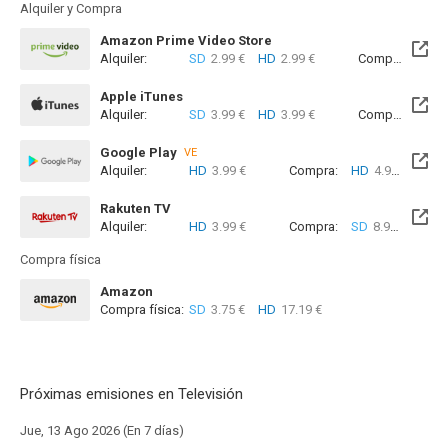
Alquiler y Compra
Amazon Prime Video Store
Alquiler:
SD
2.99 €
HD
2.99 €
Compra:
SD
3
Apple iTunes
Alquiler:
SD
3.99 €
HD
3.99 €
Compra:
SD
1
Google Play
VE
Alquiler:
HD
3.99 €
Compra:
HD
4.99 €
Rakuten TV
Alquiler:
HD
3.99 €
Compra:
SD
8.99 €
HD
8
Compra física
Amazon
Compra física:
SD
3.75 €
HD
17.19 €
Próximas emisiones en Televisión
Jue, 13 Ago 2026 (En 7 días)