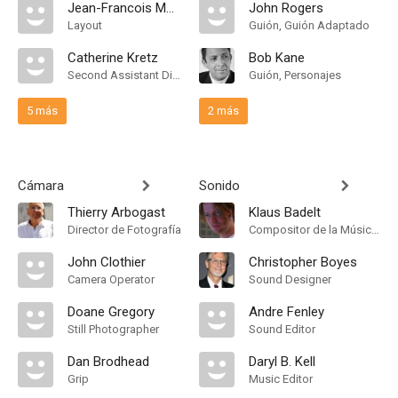
Jean-Francois Morissette
John Rogers
Layout
Guión, Guión Adaptado
Catherine Kretz
Bob Kane
Second Assistant Director
Guión, Personajes
5 más
2 más
Cámara
Sonido
Thierry Arbogast
Klaus Badelt
Director de Fotografía
Compositor de la Música Original, Music Producer
John Clothier
Christopher Boyes
Camera Operator
Sound Designer
Doane Gregory
Andre Fenley
Still Photographer
Sound Editor
Dan Brodhead
Daryl B. Kell
Grip
Music Editor