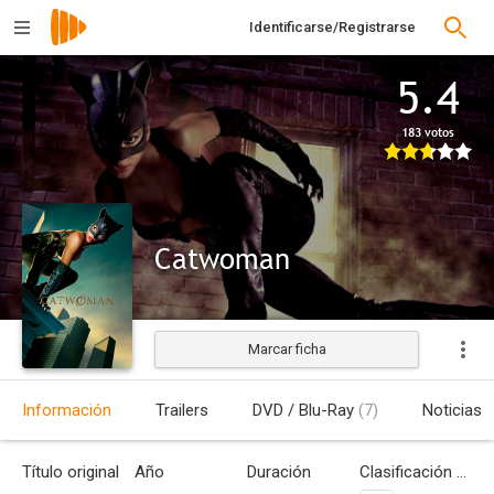
Identificarse/Registrarse
5.4
183 votos
Catwoman
Marcar ficha
Estrenada
Información
Trailers
DVD / Blu-Ray
(7)
Noticias
Título original
Año
Duración
Clasificación por edades