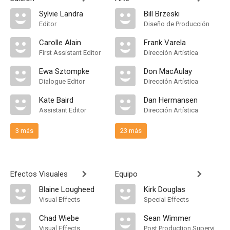
Sylvie Landra
Bill Brzeski
Editor
Diseño de Producción
Carolle Alain
Frank Varela
First Assistant Editor
Dirección Artística
Ewa Sztompke
Don MacAulay
Dialogue Editor
Dirección Artística
Kate Baird
Dan Hermansen
Assistant Editor
Dirección Artística
3 más
23 más
Efectos Visuales
Equipo
Blaine Lougheed
Kirk Douglas
Visual Effects
Special Effects
Chad Wiebe
Sean Wimmer
Visual Effects
Post Production Supervisor