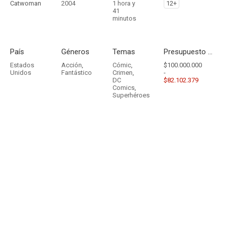
Catwoman
2004
1 hora y
12+
41
minutos
País
Géneros
Temas
Presupuesto - Ingresos
Estados
Acción
,
Cómic
,
$100.000.000
Unidos
Fantástico
Crimen
,
-
DC
$82.102.379
Comics
,
Superhéroes