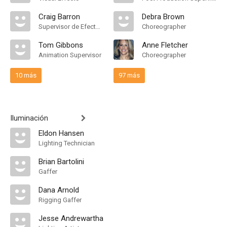
Craig Barron
Debra Brown
Supervisor de Efectos Visuales
Choreographer
Tom Gibbons
Anne Fletcher
Animation Supervisor
Choreographer
10 más
97 más
Iluminación
Eldon Hansen
Lighting Technician
Brian Bartolini
Gaffer
Dana Arnold
Rigging Gaffer
Jesse Andrewartha