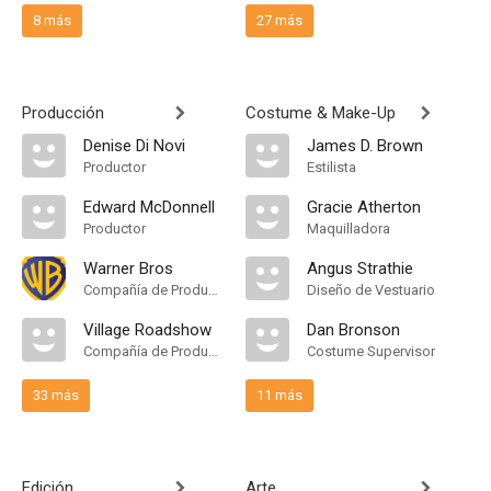
8 más
27 más
Producción
Costume & Make-Up
Denise Di Novi
James D. Brown
Productor
Estilista
Edward McDonnell
Gracie Atherton
Productor
Maquilladora
Warner Bros
Angus Strathie
Compañía de Produccion
Diseño de Vestuario
Village Roadshow
Dan Bronson
Compañía de Produccion
Costume Supervisor
33 más
11 más
Edición
Arte