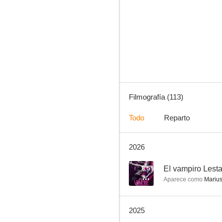
Stargate Atlantis
8.7
Filmografía (113)
Todo
Reparto
2026
The Last of Us
8.5
8.5
El vampiro Lesta
Aparece como
Mariu
2025