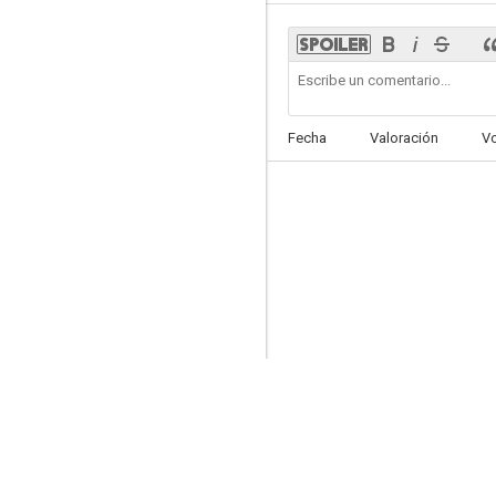
Nikita
Fecha
Valoración
V
8.0
12 monos (Doce monos)
7.9