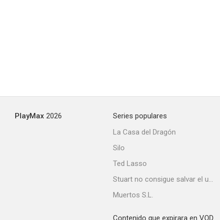
Into the West
7.2
PlayMax
2026
Series populares
La Casa del Dragón
Silo
Chapelwaite
Ted Lasso
7.1
Stuart no consigue salvar el universo
Muertos S.L.
Contenido que expirara en VOD