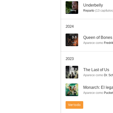
--
Underbelly
Reparto
(
13
capítulos
Scorpion
2024
8.4
3.3
Queen of Bones
Aparece como
Fredri
2023
8.7
The Last of Us
Aparece como
Dr. Sch
La bella y la bestia
7.2
Monarch: El leg
8.2
Aparece como
Pucket
Ver todo