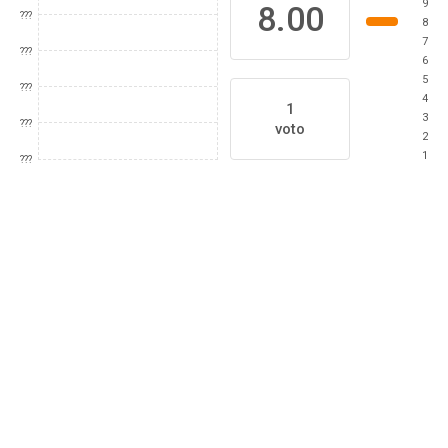
9
8.00
???
8
7
???
6
5
???
4
1
3
???
voto
2
1
???