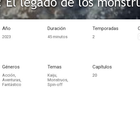
 El legado de los monstr
Año
Duración
Temporadas
2023
45 minutos
2
Géneros
Temas
Capítulos
Acción
,
Kaiju
,
20
Aventuras
,
Monstruos
,
Fantástico
Spin-off