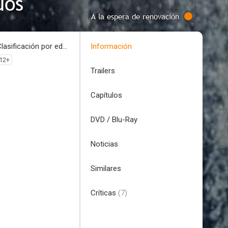
uos
A la espera de renovación
Clasificación por edades
Información
12+
Trailers
Capítulos
DVD / Blu-Ray
Noticias
Similares
Críticas
(7)