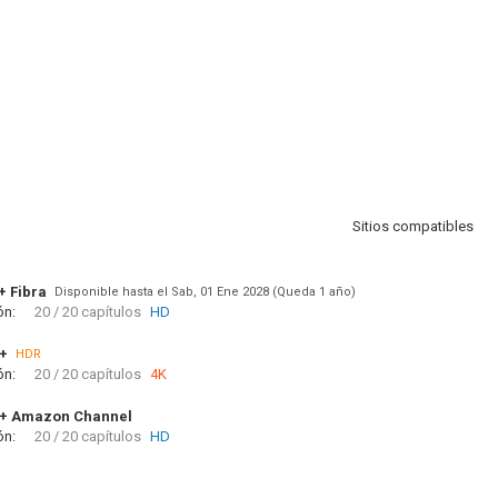
Sitios compatibles
+ Fibra
Disponible hasta el Sab, 01 Ene 2028 (Queda 1 año)
ón:
20 / 20 capítulos
HD
+
HDR
ón:
20 / 20 capítulos
4K
V+ Amazon Channel
ón:
20 / 20 capítulos
HD