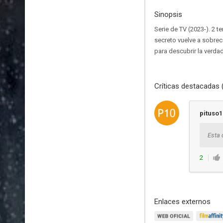
Sinopsis
Serie de TV (2023-). 2 
secreto vuelve a sobre
para descubrir la verda
Críticas destacadas 
pituso1
Esta 
2
Enlaces externos