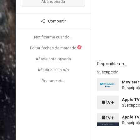
Abandonada
Compartir
Notificarme cuando...
N
Editar fechas de marcado
Añadir nota privada
Disponible en...
Añadir a la lista/s
Suscripción
Recomendar
Movistar
Suscripci
Apple TV
Suscripci
Apple T
Suscripci