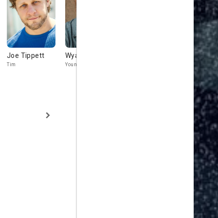
Joe Tippett
Wyatt Russell
Kurt Russell
Elisa Laso
Tim
Young Lee Shaw
Lee Shaw
Michelle Duval