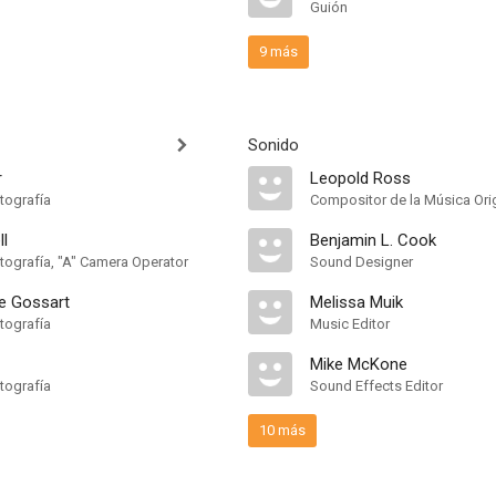
Guión
9 más
Sonido
r
Leopold Ross
tografía
Compositor de la Música Orig
ll
Benjamin L. Cook
otografía, "A" Camera Operator
Sound Designer
pe Gossart
Melissa Muik
tografía
Music Editor
Mike McKone
tografía
Sound Effects Editor
10 más