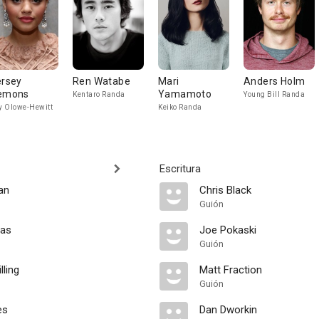
ersey
Ren Watabe
Mari
Anders Holm
emons
Yamamoto
Kentaro Randa
Young Bill Randa
 Olowe-Hewitt
Keiko Randa
Escritura
an
Chris Black
Guión
mas
Joe Pokaski
Guión
lling
Matt Fraction
Guión
es
Dan Dworkin