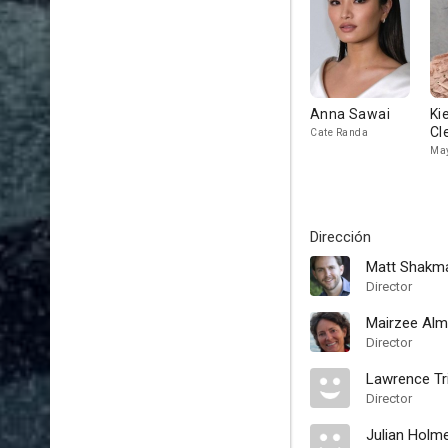
Anna Sawai
Ki
Cl
Cate Randa
May
Dirección
Matt Shakm
Director
Mairzee Al
Director
Lawrence Tri
Director
Julian Holm