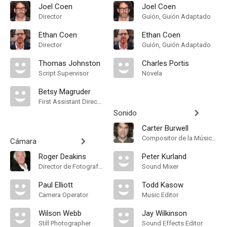
Joel Coen
Joel Coen
Director
Guión, Guión Adaptado
Ethan Coen
Ethan Coen
Director
Guión, Guión Adaptado
Thomas Johnston
Charles Portis
Script Supervisor
Novela
Betsy Magruder
First Assistant Director
Sonido
Carter Burwell
Compositor de la Música Original
Cámara
Roger Deakins
Peter Kurland
Director de Fotografía, Camera Operator
Sound Mixer
Paul Elliott
Todd Kasow
Camera Operator
Music Editor
Wilson Webb
Jay Wilkinson
Still Photographer
Sound Effects Editor