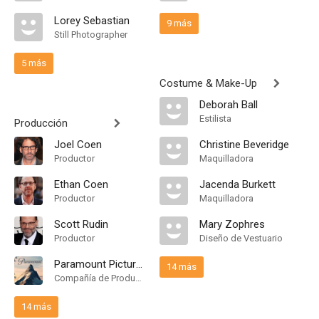
Lorey Sebastian
9 más
Still Photographer
5 más
Costume & Make-Up
Deborah Ball
Estilista
Producción
Joel Coen
Christine Beveridge
Productor
Maquilladora
Ethan Coen
Jacenda Burkett
Productor
Maquilladora
Scott Rudin
Mary Zophres
Productor
Diseño de Vestuario
Paramount Pictures
14 más
Compañía de Produccion
14 más