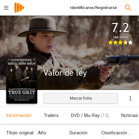
Identificarse/Registrarse
7.2
166 votos
Valor de ley
Marcar ficha
Estrenada
Información
Trailers
DVD / Blu-Ray
(15)
Noticias
Título original
Año
Duración
Clasificación por edades