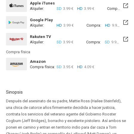
Apple iTunes
Alquiler:
SD
3.99 €
HD
3.99 €
Compra:
SD
7
Google Play
Alquiler:
HD
3.99 €
Compra:
HD
9.99 €
Rakuten TV
Alquiler:
SD
3.99 €
Compra:
SD
9.99 €
Compra física
Amazon
Compra física:
SD
3.95 €
HD
4.09 €
Sinopsis
Después del asesinato de su padre, Mattie Ross (Hailee Steinfeld),
una chica de catorce años firmemente decidida a hacer justicia,
contrata los servicios del veterano agente del Gobierno Rooster
Cogburn (Jeff Bridges), borracho y excelente pistolero. Así ambos se
ponen en camino y entran en territorio indio para dar caza a Tom
Chaney (Josh Brolin) en compañía de LaBoeuf (Matt Damon), un