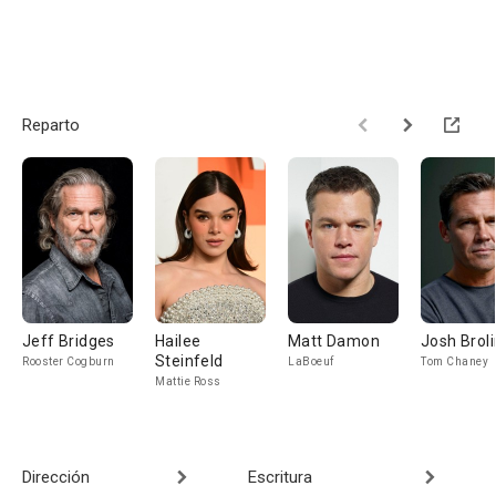
Reparto
Jeff Bridges
Hailee
Matt Damon
Josh Broli
Steinfeld
Rooster Cogburn
LaBoeuf
Tom Chaney
Mattie Ross
Dirección
Escritura