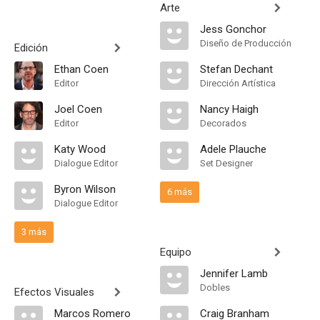
Arte
Jess Gonchor
Diseño de Producción
Edición
Ethan Coen
Stefan Dechant
Editor
Dirección Artística
Joel Coen
Nancy Haigh
Editor
Decorados
Katy Wood
Adele Plauche
Dialogue Editor
Set Designer
Byron Wilson
6 más
Dialogue Editor
3 más
Equipo
Jennifer Lamb
Dobles
Efectos Visuales
Marcos Romero
Craig Branham