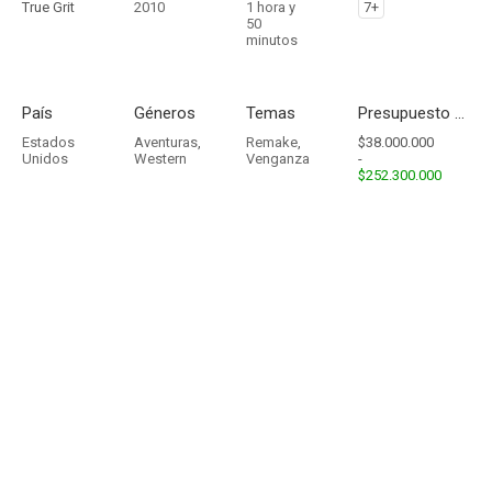
True Grit
2010
1 hora y
7+
50
minutos
País
Géneros
Temas
Presupuesto - Ingresos
Estados
Aventuras
,
Remake
,
$38.000.000
Unidos
Western
Venganza
-
$252.300.000