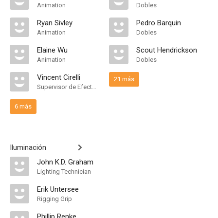
Animation
Dobles
Ryan Sivley
Pedro Barquin
Animation
Dobles
Elaine Wu
Scout Hendrickson
Animation
Dobles
Vincent Cirelli
21 más
Supervisor de Efectos Visuales
6 más
Iluminación
John K.D. Graham
Lighting Technician
Erik Untersee
Rigging Grip
Phillip Renke