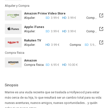
Alquiler y Compra
Amazon Prime Video Store
Alquiler:
SD
3.99 €
HD
3.99 €
Compra:
SD
5
Apple iTunes
Alquiler:
SD
3.99 €
HD
3.99 €
Compra:
SD
5
Rakuten TV
Alquiler:
HD
3.99 €
Compra:
SD
5.99 €
HD
9
Compra física
Amazon
Compra física:
SD
6.95 €
HD
10.00 €
Sinopsis
Marnie es una viuda reciente que se traslada a Hollywood para estar
más cerca de su hija, lo que resultará ser un cambio total para su vida:
nuevas aventuras, nuevos amigos, nuevas oportunidades… y quién