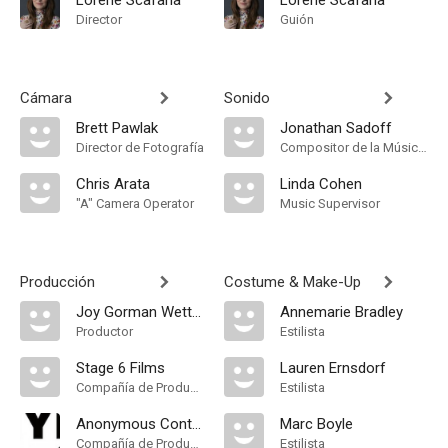
Lorene Scafaria
Lorene Scafaria
Director
Guión
Cámara
Sonido
Brett Pawlak
Jonathan Sadoff
Director de Fotografía
Compositor de la Música Original
Chris Arata
Linda Cohen
"A" Camera Operator
Music Supervisor
Producción
Costume & Make-Up
Joy Gorman Wettels
Annemarie Bradley
Productor
Estilista
Stage 6 Films
Lauren Ernsdorf
Compañía de Produccion
Estilista
Anonymous Content
Marc Boyle
Compañía de Produccion
Estilista