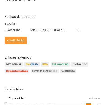
sabe si un nuevo amor.
Fechas de estrenos
España:
- Castellano:
Mié, 28 Sep 2016 (Hace 9 años y 10 meses)
Copia Física
Añadir fecha
Enlaces externos
Estadísticas
Popularidad
Votos
???
10