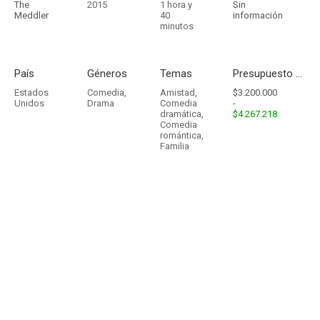
The
2015
1 hora y
Sin
Meddler
40
información
minutos
País
Géneros
Temas
Presupuesto - Ingresos
Estados
Comedia
,
Amistad
,
$3.200.000
Unidos
Drama
Comedia
-
dramática
,
$4.267.218
Comedia
romántica
,
Familia