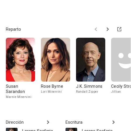
Reparto
Susan
Rose Byrne
J.K. Simmons
Cecily Str
Sarandon
Lori Minervini
Randall Zipper
Jillian
Marnie Minervini
Dirección
Escritura