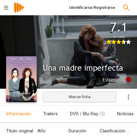
Identificarse/Registrarse
7.1
16 votos
Una madre imperfecta
Estrenada
Marcar ficha
Información
Trailers
DVD / Blu-Ray
(5)
Noticias
Título original
Año
Duración
Clasificación por edades