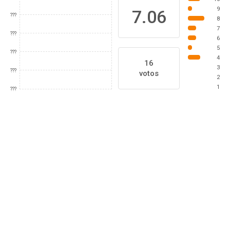
9
7.06
???
8
7
???
6
5
???
4
16
3
???
votos
2
1
???