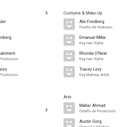
Costume & Make-Up
uler
Alix Friedberg
Diseño de Vestuario
enberg
Emanuel Millar
Key Hair Stylist
tainment
Rhonda O'Neal
Produccion
Key Hair Stylist
ures
Tracey Levy
Produccion
Key Makeup Artist
Arte
Maher Ahmad
Diseño de Producción
Austin Gorg
Dirección Artística