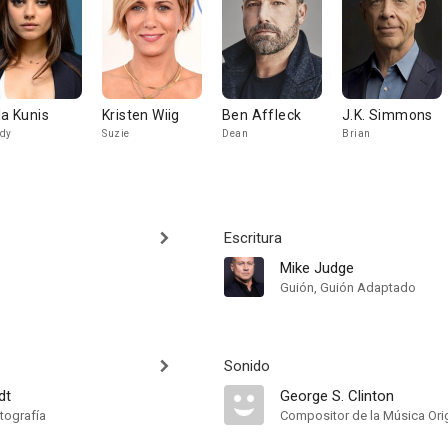
la Kunis
Kristen Wiig
Ben Affleck
J.K. Simmons
dy
Suzie
Dean
Brian
Escritura
Mike Judge
Guión, Guión Adaptado
Sonido
dt
George S. Clinton
tografía
Compositor de la Música Orig