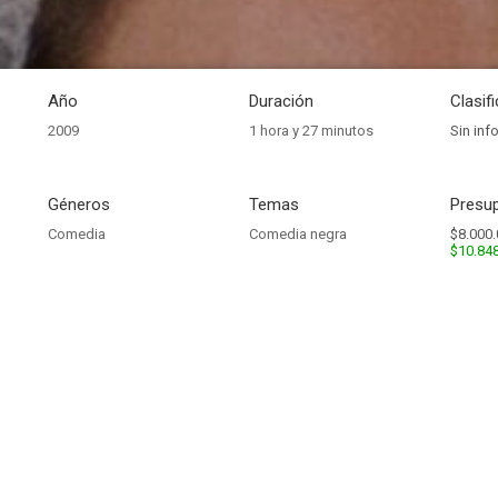
Año
Duración
Clasif
2009
1 hora y 27 minutos
Sin inf
Géneros
Temas
Presup
Comedia
Comedia negra
$8.000.
$10.84