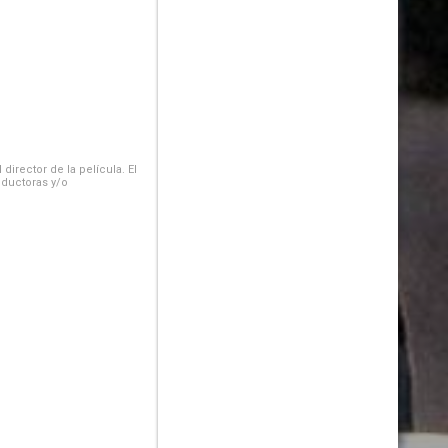
irector de la película. El
oductoras y/o