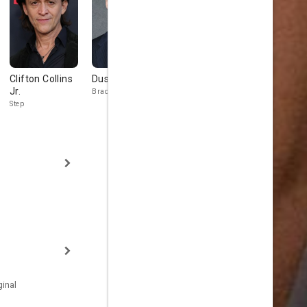
Clifton Collins
Dustin Milligan
David Koechner
Beth Grant
Jr.
Brad
Nathan
Mary
Step
inal