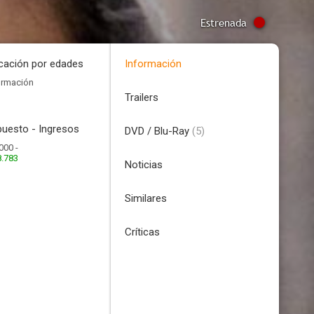
Estrenada
icación por edades
Información
ormación
Trailers
uesto - Ingresos
DVD / Blu-Ray
(5)
000 -
8.783
Noticias
Similares
Críticas