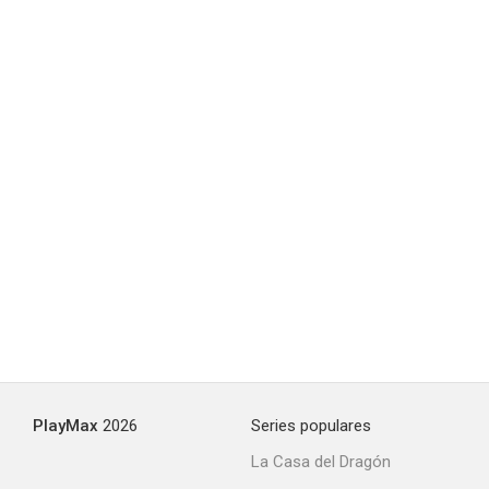
Wilfred
7.5
Walker Texas Ranger
7.2
PlayMax
2026
Series populares
La Casa del Dragón