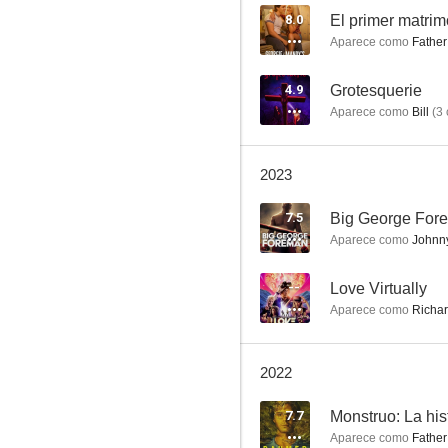
8.0
Aparece como
Father
Expediente X
4.9
Grotesquerie
Aparece como
Bill
(
3
8.8
2023
7.5
Big George For
Aparece como
Johnn
--
Love Virtually
Aparece como
Richa
Colgados en Filadelfia
8.8
2022
7.7
Aparece como
Father