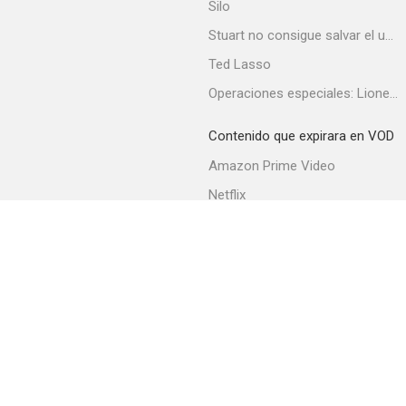
Silo
Stuart no consigue salvar el universo
Ted Lasso
La cruda realidad
Operaciones especiales: Lioness
7.1
Contenido que expirara en VOD
Amazon Prime Video
Netflix
Filmin
Movistar+
Movistar+ Fibra
Transformers: El lado oscuro de la luna
6.8