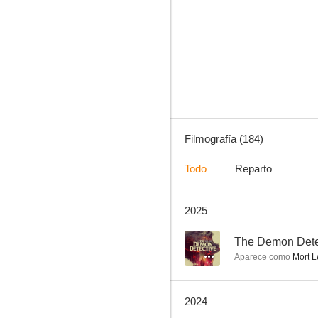
Castle
9.0
Filmografía (184)
Todo
Reparto
2025
Bones
8.9
--
The Demon Dete
Aparece como
Mort L
2024