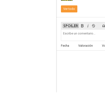
Ver todo
El mentalista
8.7
Fecha
Valoración
V
Larry David (Curb Your Enthusiasm)
8.6