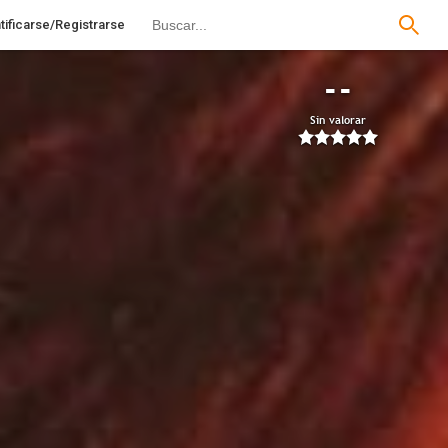
tificarse/Registrarse
--
Sin valorar