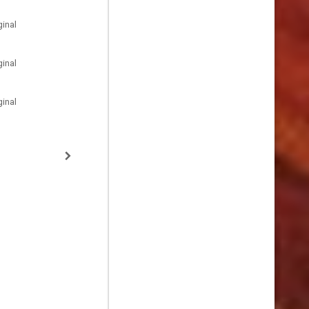
inal
inal
inal