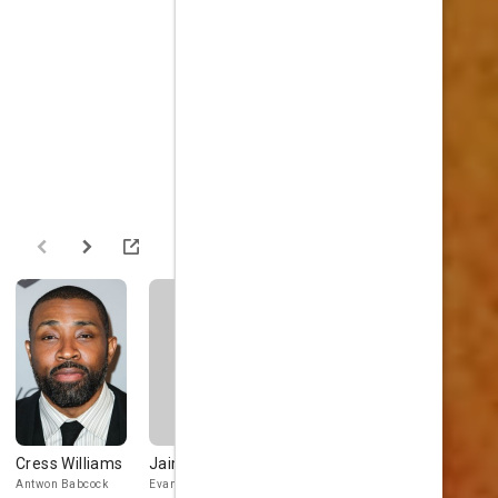
Cress Williams
Jaime Gomez
Wendy Moniz
James
Gammon
Antwon Babcock
Evan Cortez
Rachel McCabe