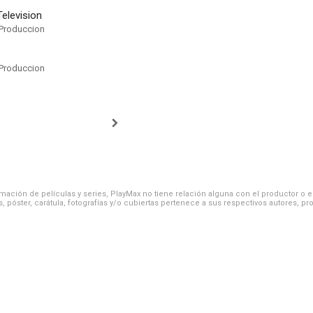
elevision
Produccion
Produccion
ación de películas y series, PlayMax no tiene relación alguna con el productor o el d
, póster, carátula, fotografías y/o cubiertas pertenece a sus respectivos autores, pr