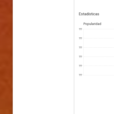
Estadísticas
Popularidad
???
???
???
???
???
???