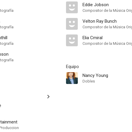
Eddie Jobson
tografía
Compositor de la Música Orig
a
Velton Ray Bunch
tografía
Compositor de la Música Orig
hill
Elia Cmiral
tografía
Compositor de la Música Orig
pson
tografía
Equipo
Nancy Young
Dobles
e
rtainment
Produccion