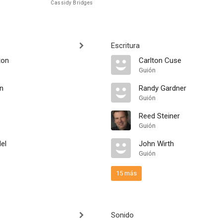
Cassidy Bridges
Escritura
ton
Carlton Cuse
Guión
n
Randy Gardner
Guión
Reed Steiner
Guión
el
John Wirth
Guión
15 más
Sonido