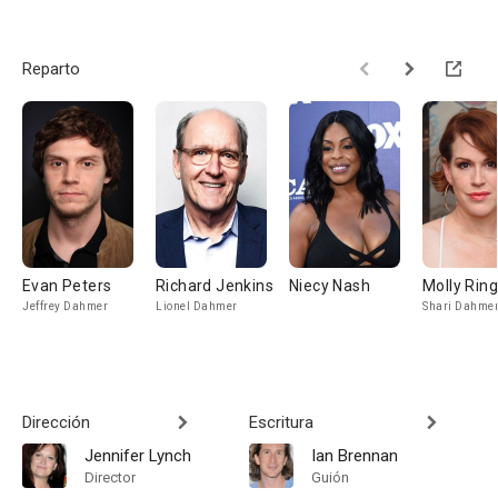
Reparto
Evan Peters
Richard Jenkins
Niecy Nash
Molly Rin
Jeffrey Dahmer
Lionel Dahmer
Shari Dahme
Dirección
Escritura
Jennifer Lynch
Ian Brennan
Director
Guión