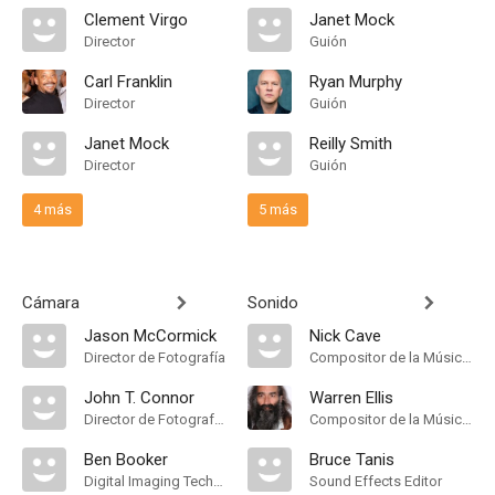
Clement Virgo
Janet Mock
Director
Guión
Carl Franklin
Ryan Murphy
Director
Guión
Janet Mock
Reilly Smith
Director
Guión
4 más
5 más
Cámara
Sonido
Jason McCormick
Nick Cave
Director de Fotografía
Compositor de la Música Original
John T. Connor
Warren Ellis
Director de Fotografía, Additional Photography
Compositor de la Música Original
Ben Booker
Bruce Tanis
Digital Imaging Technician
Sound Effects Editor