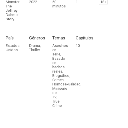
Monster:
2022
50
1
18+
The
minutos
Jeffrey
Dahmer
Story
País
Géneros
Temas
Capítulos
Estados
Drama
,
Asesinos
10
Unidos
Thriller
en
serie
,
Basado
en
hechos
reales
,
Biográfico
,
Crimen
,
Homosexualidad
,
Miniserie
de
TV
,
True
Crime