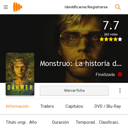
Identificarse/Registrarse
7.7
262 votos
Monstruo: La historia de Jeffrey Dahmer
Finalizada
Marcar ficha
Información
Trailers
Capítulos
DVD / Blu-Ray
Título original
Año
Duración
Temporadas
Clasificación por edades