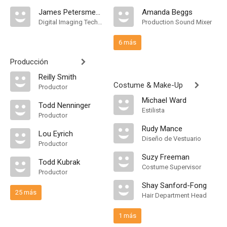
James Petersmeyer
Amanda Beggs
Digital Imaging Technician
Production Sound Mixer
6 más
Producción
Reilly Smith
Costume & Make-Up
Productor
Michael Ward
Todd Nenninger
Estilista
Productor
Rudy Mance
Lou Eyrich
Diseño de Vestuario
Productor
Suzy Freeman
Todd Kubrak
Costume Supervisor
Productor
Shay Sanford-Fong
25 más
Hair Department Head
1 más