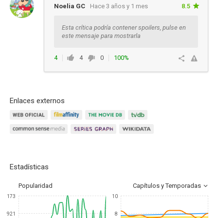
Noelia GC
Hace 3 años y 1 mes
8.5
Esta crítica podría contener spoilers, pulse en
este mensaje para mostrarla
4
4
0
100%
Responder
Enlaces externos
Estadísticas
Popularidad
Capítulos y Temporadas
173
10
921
8