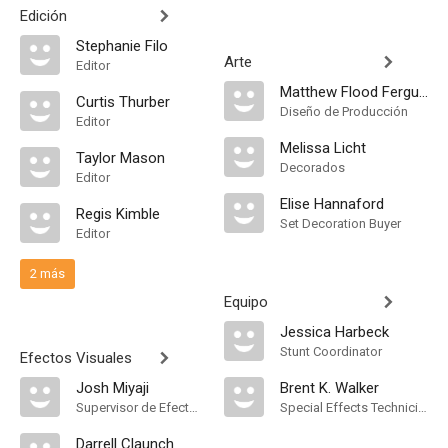
Edición
Stephanie Filo
Arte
Editor
Matthew Flood Ferguson
Curtis Thurber
Diseño de Producción
Editor
Melissa Licht
Taylor Mason
Decorados
Editor
Elise Hannaford
Regis Kimble
Set Decoration Buyer
Editor
2 más
Equipo
Jessica Harbeck
Stunt Coordinator
Efectos Visuales
Josh Miyaji
Brent K. Walker
Supervisor de Efectos Visuales
Special Effects Technician
Darrell Claunch