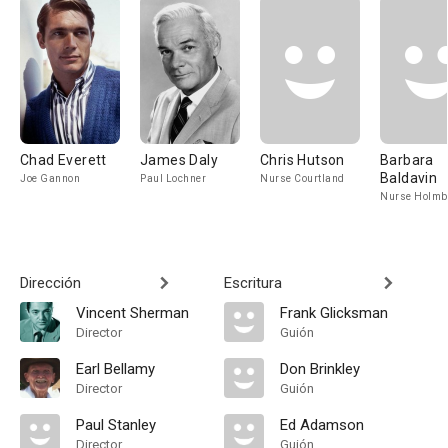
Chad Everett
James Daly
Chris Hutson
Barbara
Baldavin
Joe Gannon
Paul Lochner
Nurse Courtland
Nurse Holmb
Dirección
Escritura
Vincent Sherman
Frank Glicksman
Director
Guión
Earl Bellamy
Don Brinkley
Director
Guión
Paul Stanley
Ed Adamson
Director
Guión