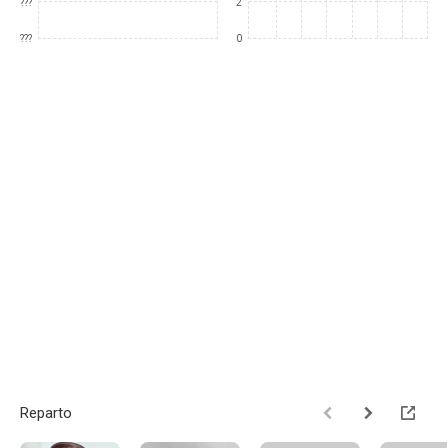
???
2
???
0
Reparto