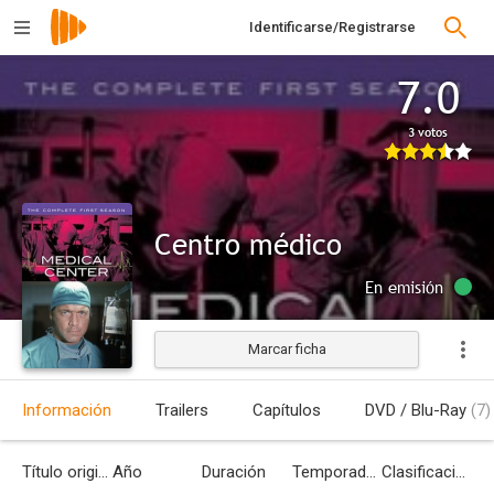
Identificarse/Registrarse
7.0
3 votos
Centro médico
En emisión
Marcar ficha
Información
Trailers
Capítulos
DVD / Blu-Ray
(7)
Título original
Año
Duración
Temporadas
Clasificación por edades