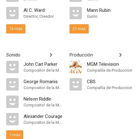
Al C. Ward
Mann Rubin
Director, Creador
Guión
13 más
21 más
Sonido
Producción
John Carl Parker
MGM Television
Compositor de la Música Original
Compañía de Produccion
George Romanis
CBS
Compositor de la Música Original
Compañía de Produccion
Nelson Riddle
Compositor de la Música Original
Alexander Courage
Compositor de la Música Original
1 más