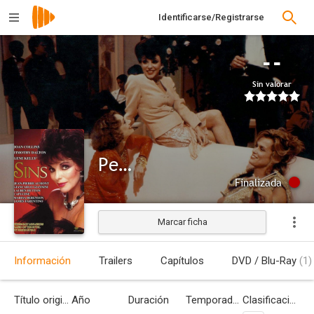
Identificarse/Registrarse
--
Sin valorar
Pecados
Finalizada
Marcar ficha
Información
Trailers
Capítulos
DVD / Blu-Ray
(1)
Título original
Año
Duración
Temporadas
Clasificación por edades