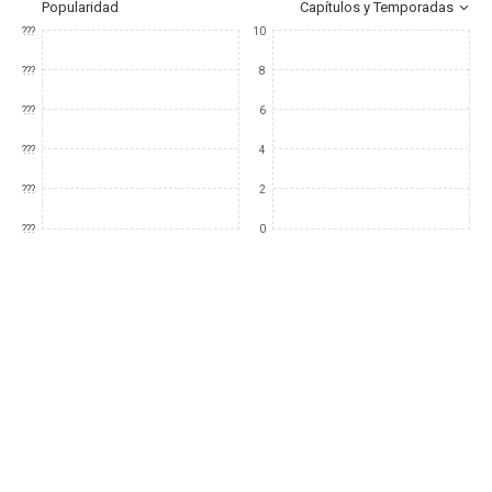
Popularidad
Capítulos y Temporadas
???
10
???
8
???
6
???
4
???
2
???
0