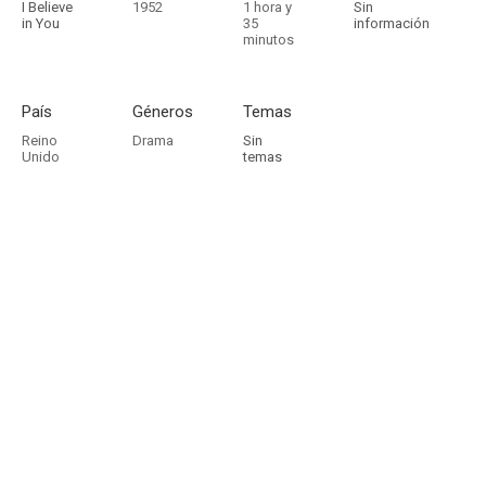
I Believe
1952
1 hora y
Sin
in You
35
información
minutos
País
Géneros
Temas
Reino
Drama
Sin
Unido
temas