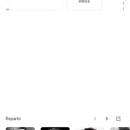
votos
2
1
???
Reparto