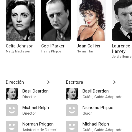
Celia Johnson
Cecil Parker
Joan Collins
Laurence
Harvey
Matty Matheson
Henry Phipps
Norma Hart
Jordie Bennet
Dirección
Escritura
Basil Dearden
Basil Dearden
Director
Guión, Guión Adaptado
Michael Relph
Nicholas Phipps
Director
Guión
Norman Priggen
Michael Relph
Asistente de Dirección
Guión, Guión Adaptado