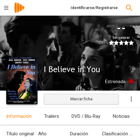
Identificarse/Registrarse
--
Sin valorar
I Believe in You
Estrenada
Marcar ficha
Información
Trailers
DVD / Blu-Ray
Noticias
Título original
Año
Duración
Clasificación por edades