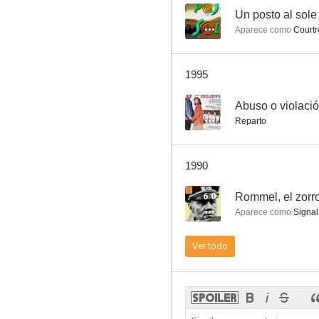
--
Un posto al sole
Aparece como
Courtr
La reina del Vaudeville
1995
7.8
--
Abuso o violaci
Reparto
1990
6.0
Rommel, el zorro
Aparece como
Signal
Imitación a la vida
Ver todo
7.5