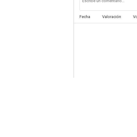
Fecha
Valoración
V
Harper, investigador privado
7.3
Pijama para dos
7.0