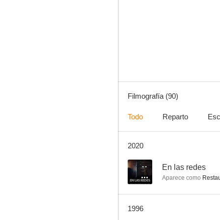
Con la muerte en los talones
9.4
Filmografía (90)
Todo
Reparto
Esc
2020
La dimensión desconocida
8.0
--
En las redes
Aparece como
Restau
1996