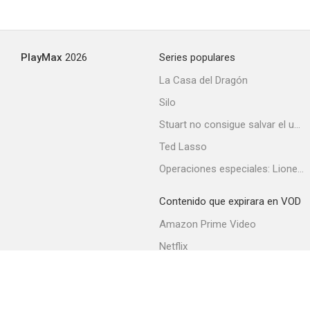
Alta sociedad
PlayMax
2026
Series populares
--
La Casa del Dragón
Silo
Stuart no consigue salvar el universo
Ted Lasso
Operaciones especiales: Lioness
Contenido que expirara en VOD
Angela
Amazon Prime Video
--
Netflix
Filmin
Movistar+