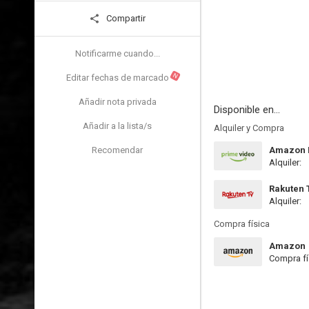
Compartir
Notificarme cuando...
N
Editar fechas de marcado
Añadir nota privada
Disponible en...
Añadir a la lista/s
Alquiler y Compra
Recomendar
Amazon P
Alquiler:
Rakuten 
Alquiler:
Compra física
Amazon
Compra fí