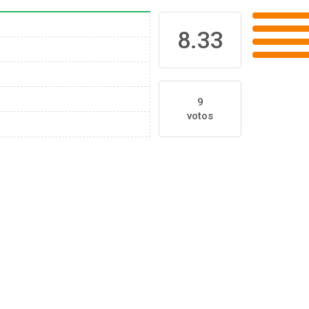
8.33
9
votos