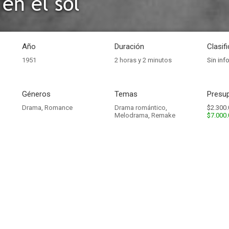
en el sol
Año
Duración
Clasif
1951
2 horas y 2 minutos
Sin inf
Géneros
Temas
Presup
Drama
,
Romance
Drama romántico
,
$2.300.
Melodrama
,
Remake
$7.000