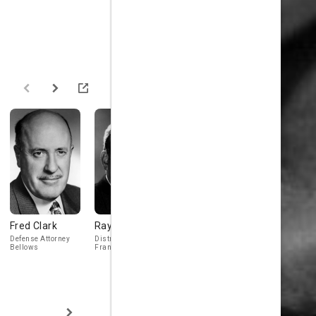
Fred Clark
Raymond Burr
Herbert Heyes
Shepperd
Strudwick
Defense Attorney
District Attorney R.
Charles Eastman
Bellows
Frank Marlowe
Anthony Vicke