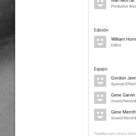
Ivan Moffat
Productor As
Edición
William Hor
Editor
Equipo
Gordon Jen
Special Effec
Gene Garvin
Sound Record
Gene Merritt
Sound Record
PlayMax solo ofrece inform