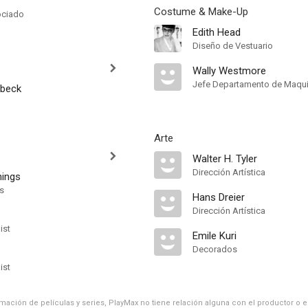
Costume & Make-Up
ociado
Edith Head
Diseño de Vestuario
Wally Westmore
Jefe Departamento de Maquil
nbeck
Arte
Walter H. Tyler
Dirección Artística
nings
ts
Hans Dreier
Dirección Artística
ist
Emile Kuri
Decorados
ist
ación de películas y series, PlayMax no tiene relación alguna con el productor o el d