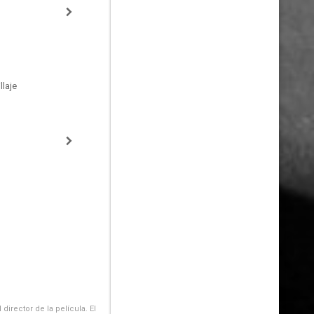
laje
irector de la película. El