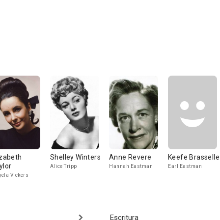
izabeth
Shelley Winters
Anne Revere
Keefe Brasselle
ylor
Alice Tripp
Hannah Eastman
Earl Eastman
ela Vickers
Escritura