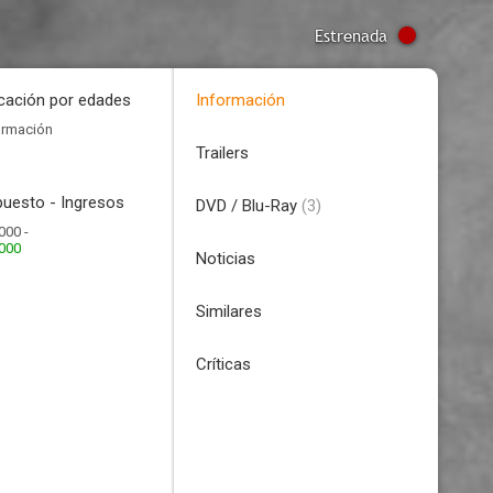
Estrenada
icación por edades
Información
ormación
Trailers
uesto - Ingresos
DVD / Blu-Ray
(3)
000 -
.000
Noticias
Similares
Críticas