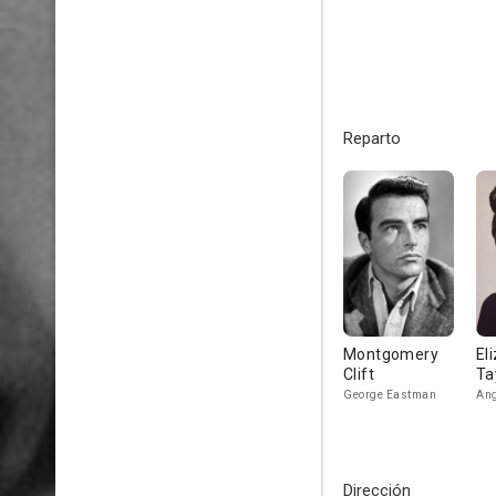
Reparto
Montgomery
El
Clift
Ta
George Eastman
Ang
Dirección