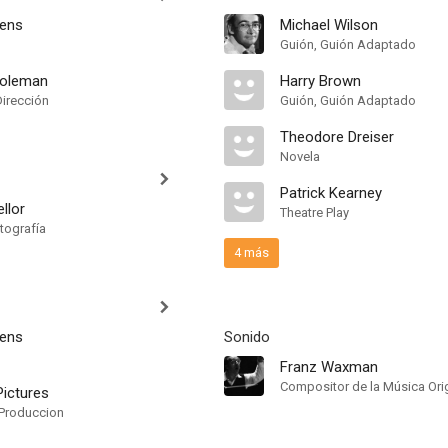
vens
Michael Wilson
Guión, Guión Adaptado
Coleman
Harry Brown
Dirección
Guión, Guión Adaptado
Theodore Dreiser
Novela
Patrick Kearney
llor
Theatre Play
tografía
4 más
vens
Sonido
Franz Waxman
Compositor de la Música Orig
ictures
Produccion