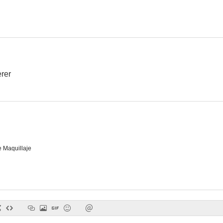
Paraíso hawaiano
La heredera
Voces de 
8.2
8.0
rer
 Maquillaje
El Dorado
La montaña siniestra
Horas deses
7.9
7.9