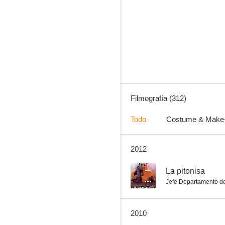
Vértigo (De entre los muertos)
10
Filmografía (312)
Todo
Costume & Make
2012
Como viene, se va
9.5
--
La pitonisa
Jefe Departamento de
2010