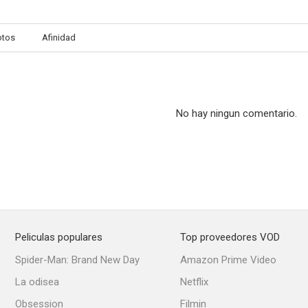
otos
Afinidad
Raíces profundas
Duelo de titanes
Los inconqui
7.3
7.3
No hay ningun comentario.
Peliculas populares
Top proveedores VOD
El caso de Thelma Jordon
Un marido rico
El gran ca
Spider-Man: Brand New Day
Amazon Prime Video
7.1
7.1
La odisea
Netflix
Obsession
Filmin