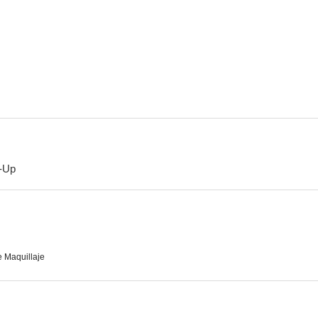
El hombre que mató a Liberty Valance
Atrapa a un ladrón
Descalzos por 
10
10
-Up
Hazme cosquillas
El trotamundos
Chicas! Chicas
9.0
8.8
 Maquillaje