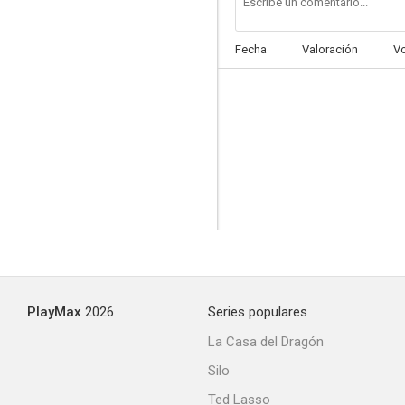
Fecha
Valoración
V
Días sin huella
7.4
PlayMax
2026
Series populares
Berlín Occidente
La Casa del Dragón
7.1
Silo
Ted Lasso