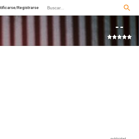
tificarse/Registrarse
--