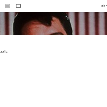
Iden
rafía.