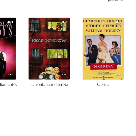
8.1
8.1
8.1
diamantes
La ventana indiscreta
Sabrina
7.7
7.6
7.5