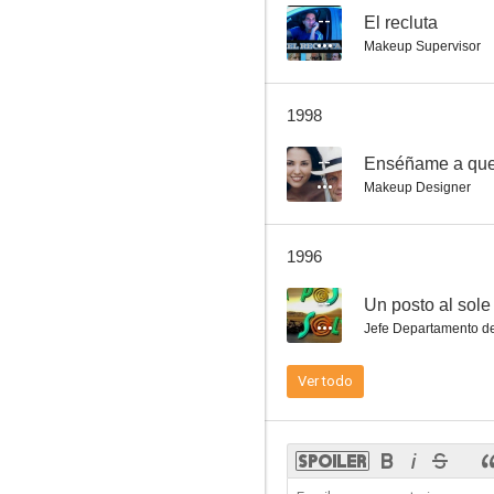
--
El recluta
Makeup Supervisor
Project X
1998
8.3
--
Enséñame a que
Makeup Designer
1996
--
Un posto al sole
Jefe Departamento de
La isla de las almas perdidas
Ver todo
7.9