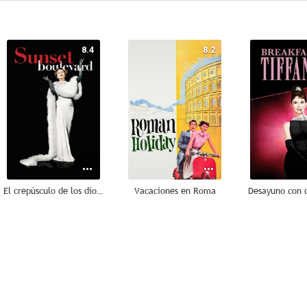
8.4
8.2
El crepúsculo de los dioses
Vacaciones en Roma
Desayuno con 
8.0
7.9