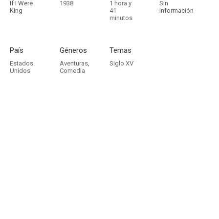
If I Were
1938
1 hora y
Sin
King
41
información
minutos
País
Géneros
Temas
Estados
Aventuras
,
Siglo XV
Unidos
Comedia