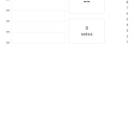
--
???
8
7
???
6
5
???
4
0
3
???
votos
2
1
???