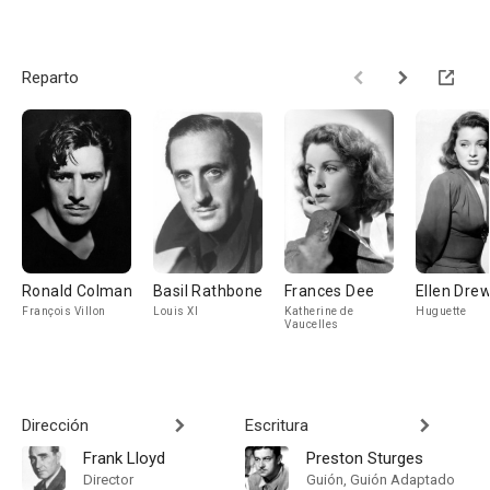
Reparto
Ronald Colman
Basil Rathbone
Frances Dee
Ellen Dre
François Villon
Louis XI
Katherine de
Huguette
Vaucelles
Dirección
Escritura
Frank Lloyd
Preston Sturges
Director
Guión, Guión Adaptado