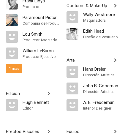
Frank Lloyd
Costume & Make-Up
Productor
Wally Westmore
Paramount Pictures
Maquilladora
Compañía de Produccion
Edith Head
Lou Smith
Diseño de Vestuario
Productor Asociado
William LeBaron
Productor Ejecutivo
Arte
1 más
Hans Dreier
Dirección Artística
John B. Goodman
Dirección Artística
Edición
Hugh Bennett
A. E. Freudeman
Editor
Interior Designer
Efectos Visuales
Equipo