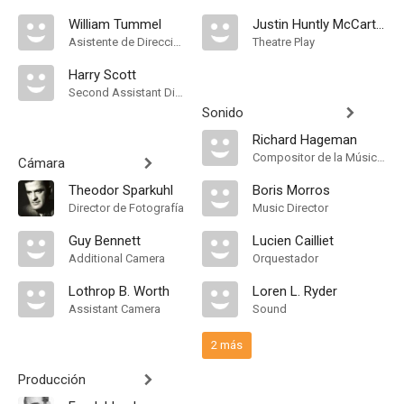
William Tummel
Justin Huntly McCarthy
Asistente de Dirección
Theatre Play
Harry Scott
Second Assistant Director
Sonido
Richard Hageman
Compositor de la Música Original
Cámara
Theodor Sparkuhl
Boris Morros
Director de Fotografía
Music Director
Guy Bennett
Lucien Cailliet
Additional Camera
Orquestador
Lothrop B. Worth
Loren L. Ryder
Assistant Camera
Sound
2 más
Producción