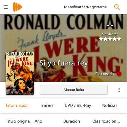
Identificarse/Registrarse
--
Sin valorar
Si yo fuera rey
Estrenada
Marcar ficha
Información
Trailers
DVD / Blu-Ray
Noticias
Título original
Año
Duración
Clasificación por edades