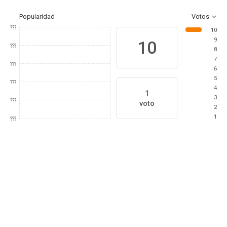
Popularidad
Votos
???
10
9
10
???
8
7
???
6
5
???
4
1
3
???
voto
2
1
???