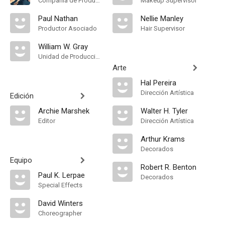
Compañía de Produccion
Makeup Supervisor
Paul Nathan
Nellie Manley
Productor Asociado
Hair Supervisor
William W. Gray
Unidad de Producción
Arte
Hal Pereira
Dirección Artística
Edición
Archie Marshek
Walter H. Tyler
Editor
Dirección Artística
Arthur Krams
Decorados
Equipo
Robert R. Benton
Paul K. Lerpae
Decorados
Special Effects
David Winters
Choreographer