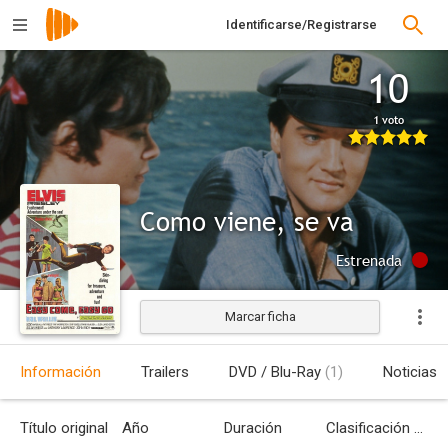
Identificarse/Registrarse
10
1 voto
Como viene, se va
Estrenada
Marcar ficha
Información
Trailers
DVD / Blu-Ray
(1)
Noticias
Título original
Año
Duración
Clasificación por edades