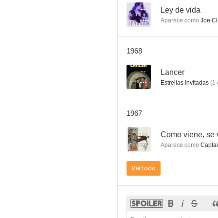
--
Ley de vida
Aparece como
Joe C
Dodge, ciudad sin ley
1968
6.3
--
Lancer
Estrellas Invitadas
(
1
1967
10
Como viene, se 
Aparece como
Captai
El último hurra
Ver todo
--