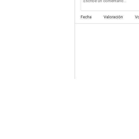
Fecha
Valoración
V
Ley de vida
--
Los fuertes del fuerte
--