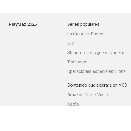
Cuatro hijas
PlayMax
2026
Series populares
--
La Casa del Dragón
Silo
Stuart no consigue salvar el universo
Ted Lasso
Operaciones especiales: Lioness
Contenido que expirara en VOD
Boy Meets Girl
Amazon Prime Video
--
Netflix
Filmin
Movistar+