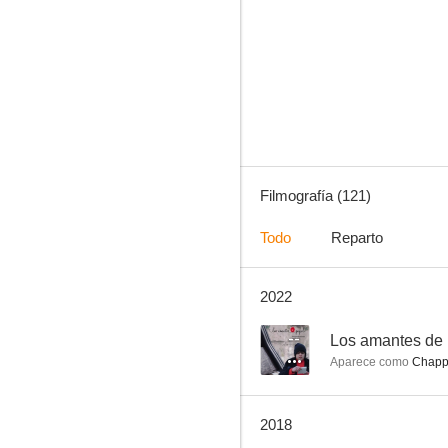
Luces de candilejas
7.0
Filmografía (121)
Todo
Reparto
2022
Balas o votos
6.5
--
Los amantes de 
Aparece como
Chapp
2018