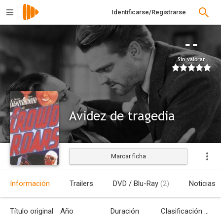
Identificarse/Registrarse
--
Sin valorar
Avidez de tragedia
Marcar ficha
Información
Trailers
DVD / Blu-Ray
(2)
Noticias
Título original
Año
Duración
Clasificación por edades