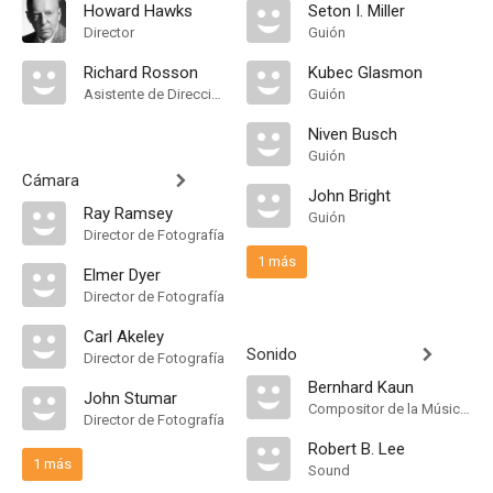
Howard Hawks
Seton I. Miller
Director
Guión
Richard Rosson
Kubec Glasmon
Asistente de Dirección
Guión
Niven Busch
Guión
Cámara
John Bright
Ray Ramsey
Guión
Director de Fotografía
1 más
Elmer Dyer
Director de Fotografía
Carl Akeley
Sonido
Director de Fotografía
Bernhard Kaun
John Stumar
Compositor de la Música Original
Director de Fotografía
Robert B. Lee
1 más
Sound