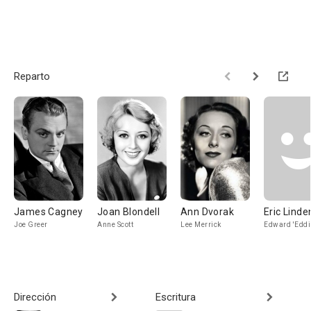
Reparto
James Cagney
Joan Blondell
Ann Dvorak
Eric Linde
Joe Greer
Anne Scott
Lee Merrick
Edward 'Eddi
Dirección
Escritura