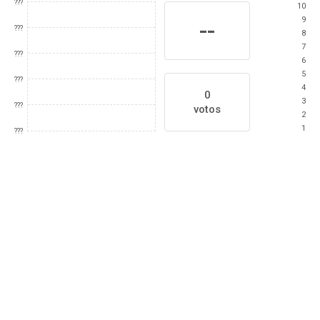
???
10
9
--
???
8
7
???
6
5
???
4
0
3
???
votos
2
1
???